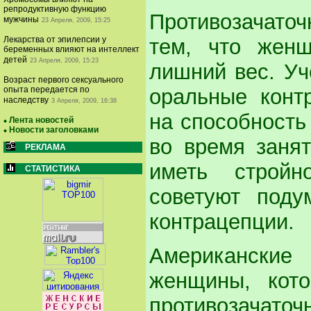
репродуктивную функцию
Противозачато
мужчины
23 Апреля, 2009, 15:25
тем, что жен
Лекарства от эпилепсии у
беременных влияют на интеллект
детей
23 Апреля, 2009, 15:23
лишний вес. Уч
Возраст первого сексуального
оральные конт
опыта передается по
наследству
3 Апреля, 2009, 16:38
на способност
Лента новостей
Новости заголовками
во время занят
РЕКЛАМА
иметь стройн
СТАТИСТИКА
советуют поду
контрацепции.
Американские
женщины, кот
противозачато