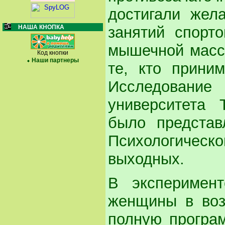
достигали жел
занятий спорт
НАША КНОПКА
мышечной массы
Код кнопки
Наши партнеры
те, кто прини
Исследовани
университета 
было представ
Психологичес
выходных.
В эксперимен
женщины в воз
полную програ