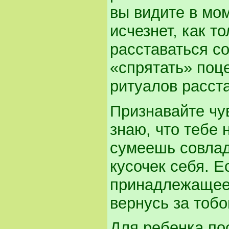
вы видите в мом
исчезнет, как т
расставаться с
«спрятать» поце
ритуалов расст
Признавайте чу
знаю, что тебе 
сумеешь совлад
кусочек себя. Е
принадлежащее 
вернусь за тоб
Для ребенка пос