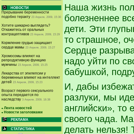
Наша жизнь полн
НОВОСТИ
Прерывание беременности
болезненнее вс
подобно теракту
23 Апреля, 2009, 15:30
Хотите шикарно выглядеть?
дети. Эти глупы
Откажитесь от оральных
контрацептивов
23 Апреля, 2009, 15:29
то страшное, оч
Кормление грудью защищает
Сердце разрыва
сердце мамы
23 Апреля, 2009, 15:27
Хромосомы влияют на
надо уйти по с
репродуктивную функцию
мужчины
23 Апреля, 2009, 15:25
бабушкой, подру
Лекарства от эпилепсии у
беременных влияют на интеллект
детей
23 Апреля, 2009, 15:23
И, дабы избежа
Возраст первого сексуального
разлуки, мы иде
опыта передается по
наследству
3 Апреля, 2009, 16:38
английски», то 
Лента новостей
Новости заголовками
своего чада. М
РЕКЛАМА
делать нельзя! 
СТАТИСТИКА