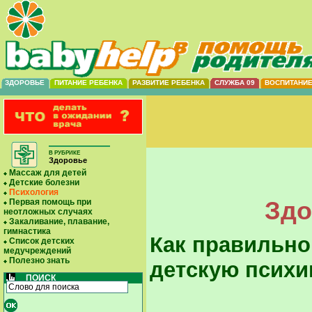
ЗДОРОВЬЕ
ПИТАНИЕ РЕБЕНКА
РАЗВИТИЕ РЕБЕНКА
СЛУЖБА 09
ВОСПИТАНИ
В РУБРИКЕ
Здоровье
Массаж для детей
Детские болезни
Психология
Здо
Первая помощь при
неотложных случаях
Закаливание, плавание,
гимнастика
Как правильно
Список детских
медучреждений
Полезно знать
детскую психи
ПОИСК