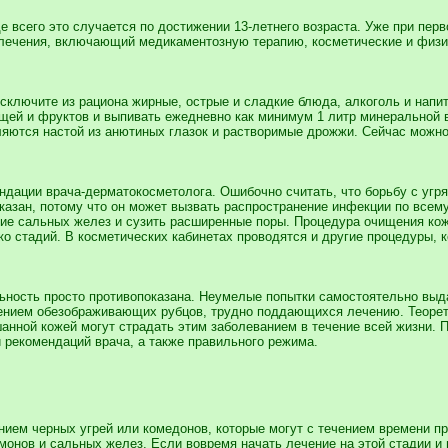
ще всего это случается по достижении 13-летнего возраста. Уже при пер
 лечения, включающий медикаментозную терапию, косметические и физи
исключите из рациона жирные, острые и сладкие блюда, алкоголь и напи
щей и фруктов и выпивать ежедневно как минимум 1 литр минеральной в
ляются настой из анютиных глазок и растворимые дрожжи. Сейчас можно 
ндации врача-дерматокосметолога. Ошибочно считать, что борьбу с угря
казан, потому что он может вызвать распространение инфекции по всем
ие сальных желез и сузить расширенные поры. Процедура очищения кож
ко стадий. В косметических кабинетах проводятся и другие процедуры, 
ьность просто противопоказана. Неумелые попытки самостоятельно выда
нием обезображивающих рубцов, трудно поддающихся лечению. Теорети
анной кожей могут страдать этим заболеванием в течение всей жизни. 
 рекомендаций врача, а также правильного режима.
нием черных угрей или комедонов, которые могут с течением времени п
монов и сальных желез. Если вовремя начать лечение на этой стадии и 