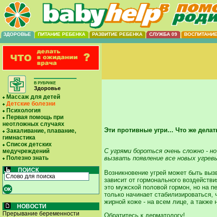
ЗДОРОВЬЕ
ПИТАНИЕ РЕБЕНКА
РАЗВИТИЕ РЕБЕНКА
СЛУЖБА 09
ВОСПИТАНИ
В РУБРИКЕ
Здоровье
Массаж для детей
Детские болезни
Психология
Первая помощь при
неотложных случаях
Эти противные угри... Что же делат
Закаливание, плавание,
гимнастика
Список детских
С угрями бороться очень сложно - н
медучреждений
вызвать появление все новых угревы
Полезно знать
ПОИСК
Возникновение угрей может быть выз
зависит от гормонального воздействи
это мужской половой гормон, но на п
только начинает стабилизироваться, 
жирной коже - на всем лице, а также 
НОВОСТИ
Прерывание беременности
Обратитесь к дерматологу!