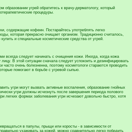
вом образовании угрей обратитесь к врачу-дерматологу, который
отерапевтические процедуры.
тки, содержащие кофеин. Постарайтесь употреблять легко
оды, которая прекрасно очищает организм. Традиционно считалось,
купить и специальные косметические средства от угрей.
ми всегда следует начинать с очищения кожи. Иногда, когда кожа
у лицу. В этой ситуации сначала следует успокоить и дезинфицировать
и часто очень болезненна, поэтому косметологи стараются проводить
которые помогают в борьбе с угревой сыпью.
вить угри могут вызвать активные воспаления, образование гнойных
чески угри должны исчезнуть после завершения периода полового
При легких формах заболевания угри исчезают довольно быстро, хотя
ревращаться в папулы, прыщи или коросты - в зависимости от
правильно ухаживать за кожей, можно сравнительно легко победить