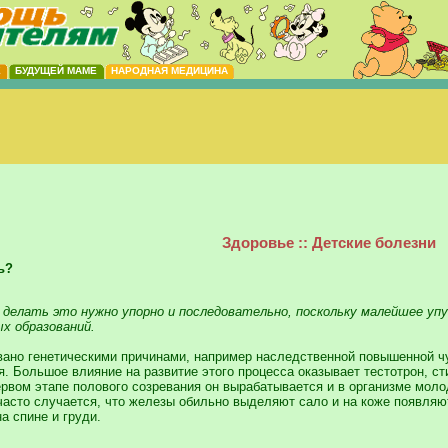
Е
БУДУЩЕЙ МАМЕ
НАРОДНАЯ МЕДИЦИНА
Здоровье :: Детские болезни
ь?
о делать это нужно упорно и последовательно, поскольку малейшее у
х образований.
вано генетическими причинами, например наследственной повышенной 
я. Большое влияние на развитие этого процесса оказывает тестотрон, с
ервом этапе полового созревания он вырабатывается и в организме мол
часто случается, что железы обильно выделяют сало и на коже появляютс
на спине и груди.