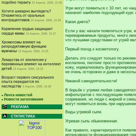
подобно теракту
23 Апреля, 2009, 15:30
Угри могут появиться с 10 лет, но ча
Хотите шикарно выглядеть?
назначит наиболее подходящий курс
Откажитесь от оральных
контрацептивов
23 Апреля, 2009, 15:29
Какая диета?
Кормление грудью защищает
Если у вас начали появляться угри, 
сердце мамы
23 Апреля, 2009, 15:27
перевариваемые продукты, много ово
что лучшими средствами от угрей яв
Хромосомы влияют на
репродуктивную функцию
Первый поход к косметологу.
мужчины
23 Апреля, 2009, 15:25
Делать это следует только по рекоме
Лекарства от эпилепсии у
воспалена, пиллинг просто противопо
беременных влияют на интеллект
кожу, нормализовать функционирован
детей
23 Апреля, 2009, 15:23
ее очень осторожно и даже в несколь
Возраст первого сексуального
Никакой самодеятельности!
опыта передается по
наследству
3 Апреля, 2009, 16:38
В борьбе с угрями любая самодеятел
инфильтратов с последующим появле
Лента новостей
созревания, но люди с жирной и смеш
Новости заголовками
могут появиться вновь при нарушении
РЕКЛАМА
Виды угревой сыпи.
СТАТИСТИКА
Угревая сыпь обыкновенная.
Как правило, характеризуется появле
интенсивности функционирования гор