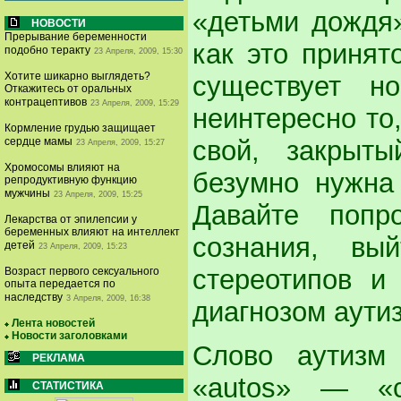
«детьми дождя»
НОВОСТИ
Прерывание беременности
как это принят
подобно теракту
23 Апреля, 2009, 15:30
Хотите шикарно выглядеть?
существует н
Откажитесь от оральных
контрацептивов
23 Апреля, 2009, 15:29
неинтересно то
Кормление грудью защищает
свой, закрыт
сердце мамы
23 Апреля, 2009, 15:27
Хромосомы влияют на
безумно нужна
репродуктивную функцию
мужчины
23 Апреля, 2009, 15:25
Давайте попр
Лекарства от эпилепсии у
беременных влияют на интеллект
сознания, вы
детей
23 Апреля, 2009, 15:23
стереотипов и
Возраст первого сексуального
опыта передается по
наследству
3 Апреля, 2009, 16:38
диагнозом аути
Лента новостей
Новости заголовками
Слово аутизм 
РЕКЛАМА
«autos» — «с
СТАТИСТИКА