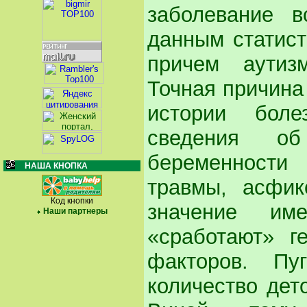
заболевание в
данным статист
причем аутиз
Точная причина 
истории боле
сведения об
беременности
НАША КНОПКА
травмы, асфик
Код кнопки
значение им
Наши партнеры
«сработают» г
факторов. П
количество дет