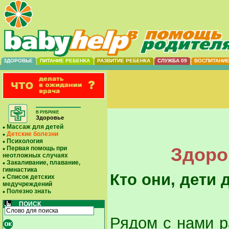
ЗДОРОВЬЕ
ПИТАНИЕ РЕБЕНКА
РАЗВИТИЕ РЕБЕНКА
СЛУЖБА 09
ВОСПИТАНИ
В РУБРИКЕ
Здоровье
Массаж для детей
Детские болезни
Психология
Здоро
Первая помощь при
неотложных случаях
Закаливание, плавание,
гимнастика
Кто они, дети
Список детских
медучреждений
Полезно знать
ПОИСК
Рядом с нами р