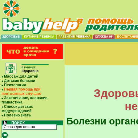
ЗДОРОВЬЕ
ПИТАНИЕ РЕБЕНКА
РАЗВИТИЕ РЕБЕНКА
СЛУЖБА 09
ВОСПИТАНИ
В РУБРИКЕ
Здоровье
Массаж для детей
Детские болезни
Психология
Здоровь
Первая помощь при
неотложных случаях
Закаливание, плавание,
не
гимнастика
Список детских
медучреждений
Полезно знать
Болезни орган
ПОИСК