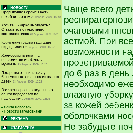
Чаще всего дет
НОВОСТИ
Прерывание беременности
респираторнови
подобно теракту
23 Апреля, 2009, 15:30
Хотите шикарно выглядеть?
очаговыми пнев
Откажитесь от оральных
контрацептивов
23 Апреля, 2009, 15:29
астмой. При все
Кормление грудью защищает
сердце мамы
23 Апреля, 2009, 15:27
возможности на
Хромосомы влияют на
проветриваемой
репродуктивную функцию
мужчины
23 Апреля, 2009, 15:25
до 6 раз в день
Лекарства от эпилепсии у
беременных влияют на интеллект
необходимо еже
детей
23 Апреля, 2009, 15:23
Возраст первого сексуального
влажную уборку
опыта передается по
наследству
3 Апреля, 2009, 16:38
за кожей ребен
Лента новостей
Новости заголовками
оболочками нос
РЕКЛАМА
Не забудьте по
СТАТИСТИКА