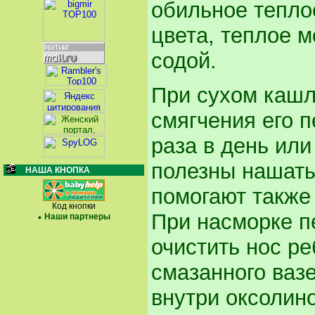
обильное теплое
цвета, теплое м
содой.
При сухом кашл
смягчения его п
раза в день ил
полезны нашаты
НАША КНОПКА
помогают также 
Код кнопки
При насморке п
Наши партнеры
очистить нос ре
смазанного вазе
внутри оксолин