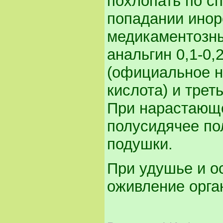
похлопать по с
попадании инор
медикаментозны
анальгин 0,1-0,2
(официальное н
кислота) и трет
При нарастающе
полусидячее по
подушки.
При удушье и о
оживление орга