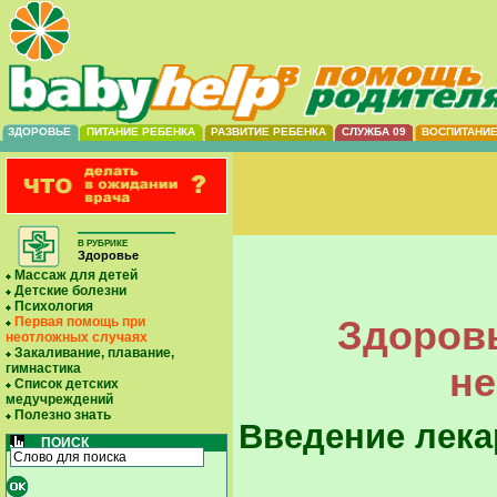
ЗДОРОВЬЕ
ПИТАНИЕ РЕБЕНКА
РАЗВИТИЕ РЕБЕНКА
СЛУЖБА 09
ВОСПИТАНИ
В РУБРИКЕ
Здоровье
Массаж для детей
Детские болезни
Психология
Здоровь
Первая помощь при
неотложных случаях
Закаливание, плавание,
не
гимнастика
Список детских
медучреждений
Полезно знать
Введение лека
ПОИСК