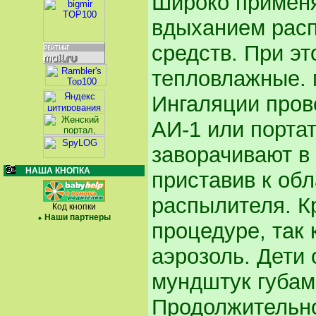
Широко применя
вдыханием расп
средств. При э
тепловлажные. 
Ингаляции пров
АИ-1 или порта
заворачивают в 
НАША КНОПКА
приставив к обл
распылителя. К
Код кнопки
Наши партнеры
процедуре, так 
аэрозоль. Дети
мундштук губам
Продолжительно