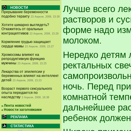
Лучше всего ле
НОВОСТИ
Прерывание беременности
растворов и сус
подобно теракту
23 Апреля, 2009, 15:30
Хотите шикарно выглядеть?
форме надо изм
Откажитесь от оральных
контрацептивов
23 Апреля, 2009, 15:29
молоком.
Кормление грудью защищает
сердце мамы
23 Апреля, 2009, 15:27
Нередко детям 
Хромосомы влияют на
репродуктивную функцию
ректальных све
мужчины
23 Апреля, 2009, 15:25
Лекарства от эпилепсии у
самопроизвольн
беременных влияют на интеллект
детей
23 Апреля, 2009, 15:23
ночь. Перед пр
Возраст первого сексуального
опыта передается по
комнатной темп
наследству
3 Апреля, 2009, 16:38
дальнейшее рас
Лента новостей
Новости заголовками
ребенок должен
РЕКЛАМА
СТАТИСТИКА