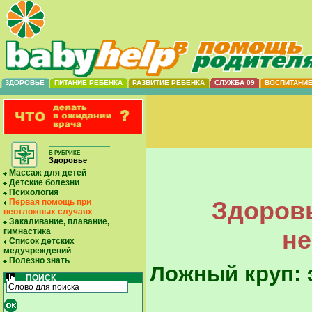
ЗДОРОВЬЕ
ПИТАНИЕ РЕБЕНКА
РАЗВИТИЕ РЕБЕНКА
СЛУЖБА 09
ВОСПИТАНИ
В РУБРИКЕ
Здоровье
Массаж для детей
Детские болезни
Психология
Здоровь
Первая помощь при
неотложных случаях
Закаливание, плавание,
не
гимнастика
Список детских
медучреждений
Полезно знать
Ложный круп: 
ПОИСК