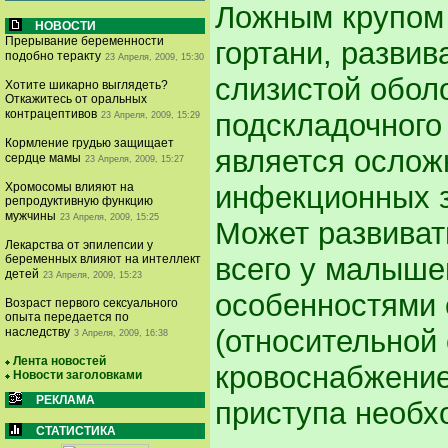
Ложным крупом 
НОВОСТИ
Прерывание беременности
гортани, разви
подобно теракту
23 Апреля, 2009, 15:30
слизистой обол
Хотите шикарно выглядеть?
Откажитесь от оральных
контрацептивов
подскладочного
23 Апреля, 2009, 15:29
Кормление грудью защищает
является ослож
сердце мамы
23 Апреля, 2009, 15:27
Хромосомы влияют на
инфекционных з
репродуктивную функцию
мужчины
23 Апреля, 2009, 15:25
Может развиват
Лекарства от эпилепсии у
беременных влияют на интеллект
всего у малышей
детей
23 Апреля, 2009, 15:23
особенностями 
Возраст первого сексуального
опыта передается по
(относительной
наследству
3 Апреля, 2009, 16:38
Лента новостей
кровоснабжение
Новости заголовками
РЕКЛАМА
приступа необх
СТАТИСТИКА