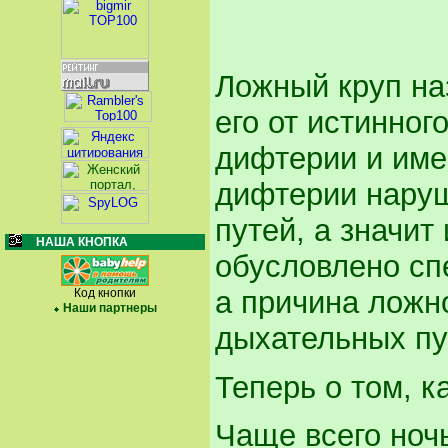
Ложный круп наз
его от истинног
дифтерии и име
дифтерии нару
путей, а значит
НАША КНОПКА
обусловлено сп
а причина ложно
Код кнопки
Наши партнеры
дыхательных пу
Теперь о том, к
Чаще всего ноч