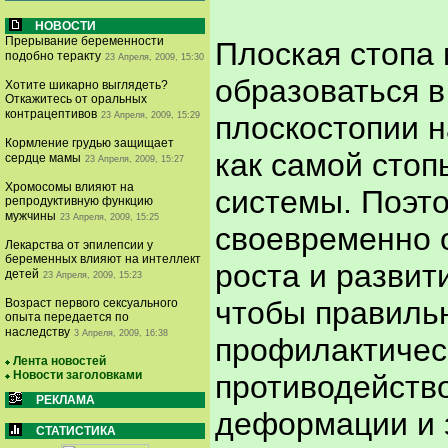
НОВОСТИ
Прерывание беременности
Плоская стопа 
подобно теракту
23 Апреля, 2009, 15:30
образоваться в
Хотите шикарно выглядеть?
Откажитесь от оральных
контрацептивов
23 Апреля, 2009, 15:29
плоскостопии 
Кормление грудью защищает
как самой стоп
сердце мамы
23 Апреля, 2009, 15:27
Хромосомы влияют на
системы. Поэт
репродуктивную функцию
мужчины
23 Апреля, 2009, 15:25
своевременно 
Лекарства от эпилепсии у
беременных влияют на интеллект
роста и развит
детей
23 Апреля, 2009, 15:23
чтобы правиль
Возраст первого сексуального
опыта передается по
наследству
3 Апреля, 2009, 16:38
профилактичес
Лента новостей
Новости заголовками
противодейств
РЕКЛАМА
деформации и 
СТАТИСТИКА