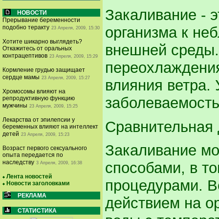
Закаливание - 
НОВОСТИ
Прерывание беременности
организма к не
подобно теракту
23 Апреля, 2009, 15:30
Хотите шикарно выглядеть?
внешней среды.
Откажитесь от оральных
контрацептивов
23 Апреля, 2009, 15:29
переохлаждения
Кормление грудью защищает
сердце мамы
23 Апреля, 2009, 15:27
влияния ветра. 
Хромосомы влияют на
заболеваемость
репродуктивную функцию
мужчины
23 Апреля, 2009, 15:25
Лекарства от эпилепсии у
Сравнительная 
беременных влияют на интеллект
детей
23 Апреля, 2009, 15:23
Закаливание мо
Возраст первого сексуального
опыта передается по
наследству
способами, в т
3 Апреля, 2009, 16:38
Лента новостей
процедурами. В
Новости заголовками
РЕКЛАМА
действием на ор
СТАТИСТИКА