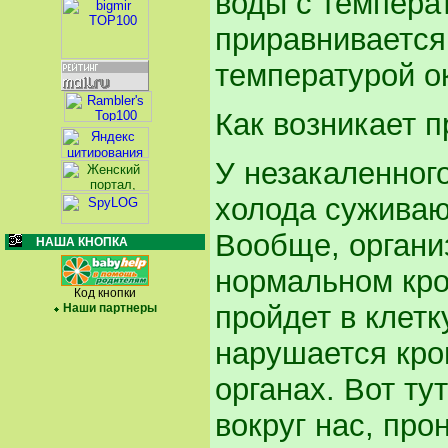
воды с темпера
приравнивается
температурой ок
Как возникает 
У незакаленного
холода суживаю
Вообще, организ
НАША КНОПКА
нормальном кро
Код кнопки
пройдет в клетк
Наши партнеры
нарушается кро
органах. Вот ту
вокруг нас, про