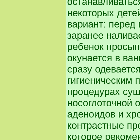
останавливаться
некоторых дете
вариант: перед
заранее наливае
ребенок просыпа
окунается в ван
сразу одеваетс
гигиеническим 
процедурах сущ
носоглоточной 
аденоидов и хр
контрастные пр
которое рекоме