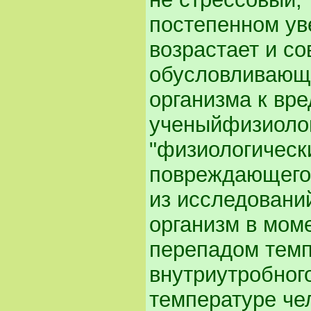
постепенном ув
возрастает и с
обусловливающ
организма к вр
ученыйфизиолог
"физиологически
повреждающего 
из исследовани
организм в мом
перепадом темп
внутриутробног
температуре чел