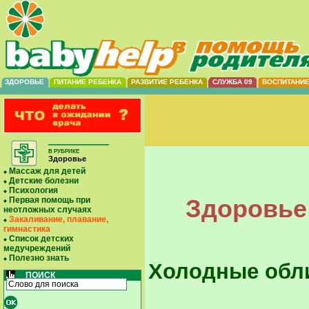
ЗДОРОВЬЕ
ПИТАНИЕ РЕБЕНКА
РАЗВИТИЕ РЕБЕНКА
СЛУЖБА 09
ВОСПИТАНИ
В РУБРИКЕ
Здоровье
Массаж для детей
Детские болезни
Психология
Здоровье 
Первая помощь при
неотложных случаях
Закаливание, плавание,
гимнастика
Список детских
медучреждений
Полезно знать
Холодные обл
ПОИСК