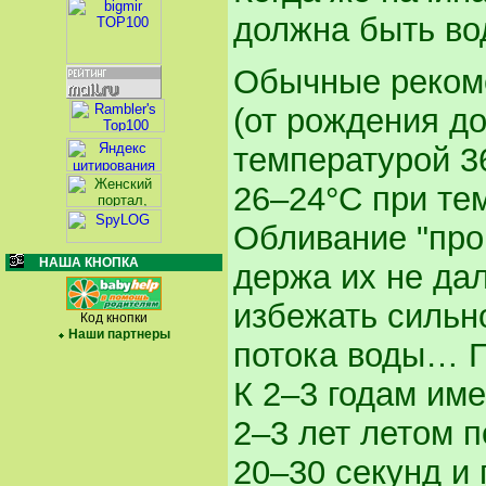
должна быть во
Обычные реком
(от рождения до
температурой 3
26–24°С при те
Обливание "про
НАША КНОПКА
держа их не да
избежать сильн
Код кнопки
Наши партнеры
потока воды… Г
К 2–3 годам им
2–3 лет летом п
20–30 секунд и 