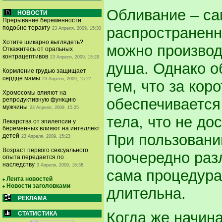
Обливание – са
НОВОСТИ
Прерывание беременности
распространенн
подобно теракту
23 Апреля, 2009, 15:30
Хотите шикарно выглядеть?
можно производи
Откажитесь от оральных
контрацептивов
23 Апреля, 2009, 15:29
душа. Однако о
Кормление грудью защищает
сердце мамы
23 Апреля, 2009, 15:27
тем, что за кор
Хромосомы влияют на
обеспечивается 
репродуктивную функцию
мужчины
23 Апреля, 2009, 15:25
тела, что не до
Лекарства от эпилепсии у
беременных влияют на интеллект
При пользовани
детей
23 Апреля, 2009, 15:23
Возраст первого сексуального
поочередно разл
опыта передается по
наследству
3 Апреля, 2009, 16:38
сама процедура
Лента новостей
Новости заголовками
длительна.
РЕКЛАМА
Когда же начин
СТАТИСТИКА