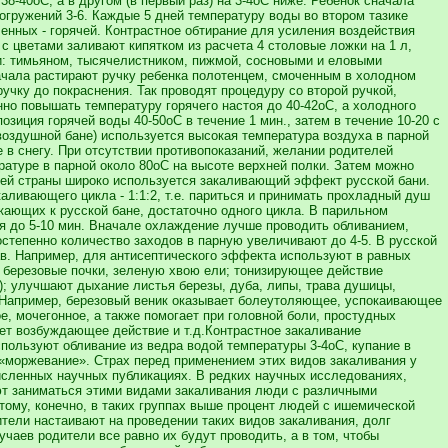
38-40oC, а в другом (в первый раз) на 3-4oC ниже. Ребенок сначала
погружений 3-6. Каждые 5 дней температуру воды во втором тазике
енных - горячей. Контрастное обтирание для усиления воздействия
с цветами заливают кипятком из расчета 4 столовые ложки на 1 л,
и: тимьяном, тысячелистником, пижмой, сосновыми и еловыми
начала растирают ручку ребенка полотенцем, смоченным в холодном
ручку до покраснения. Так проводят процедуру со второй ручкой,
но повышать температуру горячего настоя до 40-42oC, а холодного
иция горячей воды 40-50oC в течение 1 мин., затем в течение 10-20 с
воздушной бане) используется высокая температура воздуха в парной
е в снегу. При отсутствии противопоказаний, желании родителей
ературе в парной около 80oC на высоте верхней полки. Затем можно
шей страны широко используется закаливающий эффект русской бани.
аливающего цикла - 1:1:2, т.е. париться и принимать прохладный душ
кающих к русской бане, достаточно одного цикла. В парильном
мя до 5-10 мин. Вначале охлаждение лучше проводить обливанием,
остепенно количество заходов в парную увеличивают до 4-5. В русской
рав. Например, для антисептического эффекта используют в равных
, березовые почки, зеленую хвою ели; тонизирующее действие
ть); улучшают дыхание листья березы, дуба, липы, трава душицы,
 Например, березовый веник оказывает болеутоляющее, успокаивающее
, мочегонное, а также помогает при головной боли, простудных
вает возбуждающее действие и т.д.Контрастное закаливание
спользуют обливание из ведра водой температуры 3-4oC, купание в
 «моржевание». Страх перед применением этих видов закаливания у
исленных научных публикациях. В редких научных исследованиях,
ют заниматься этими видами закаливания люди с различными
му, конечно, в таких группах выше процент людей с ишемической
ители настаивают на проведении таких видов закаливания, долг
учаев родители все равно их будут проводить, а в том, чтобы