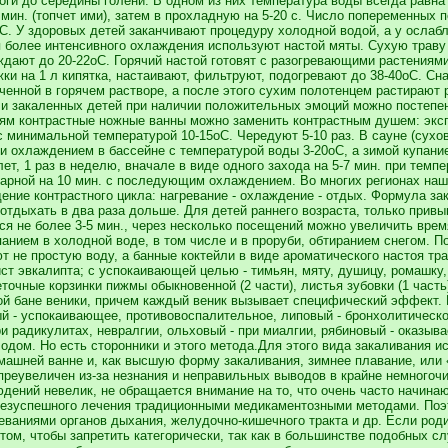
оги до середины голени. В одном из них температура воды всегда равна 
2 мин. (топчет ими), затем в прохладную на 5-20 с. Число попеременных 
C. У здоровых детей заканчивают процедуру холодной водой, а у ослабл
 более интенсивного охлаждения используют настой мяты. Сухую траву 
ждают до 20-22oC. Горячий настой готовят с разогревающими растениям
жки на 1 л кипятка, настаивают, фильтруют, подогревают до 38-40oC. С
оченной в горячем растворе, а после этого сухим полотенцем растирают 
 и закаленных детей при наличии положительных эмоций можно постепен
ям контрастные ножные ванны можно заменить контрастным душем: экспоз
 минимальной температурой 10-15oC. Чередуют 5-10 раз. В сауне (сухо
 и охлаждением в бассейне с температурой воды 3-20oC, а зимой купани
лет, 1 раз в неделю, вначале в виде одного захода на 5-7 мин. при темп
парной на 10 мин. с последующим охлаждением. Во многих регионах на
ение контрастного цикла: нагревание - охлаждение - отдых. Формула зак
отдыхать в два раза дольше. Для детей раннего возраста, только привы
ся не более 3-5 мин., через несколько посещений можно увеличить вре
анием в холодной воде, в том числе и в проруби, обтиранием снегом. П
т не простую воду, а банные коктейли в виде ароматического настоя т
ст эвкалипта; с успокаивающей целью - тимьян, мяту, душицу, ромашку
веточные корзинки пижмы обыкновенной (2 части), листья зубовки (1 час
ой бане веники, причем каждый веник вызывает специфический эффект.
й - успокаивающее, противовоспалительное, липовый - бронхолитическое
ри радикулитах, невралгии, ольховый - при миалгии, рябиновый - оказы
дом. Но есть сторонники и этого метода.Для этого вида закаливания и
омашней ванне и, как высшую форму закаливания, зимнее плавание, или
 преувеличен из-за незнания и неправильных выводов в крайне немногоч
ений невелик, не обращается внимание на то, что очень часто начина
езуспешного лечения традиционными медикаментозными методами. Поэто
еваниями органов дыхания, желудочно-кишечного тракта и др. Если род
том, чтобы запретить категорически, так как в большинстве подобных сл