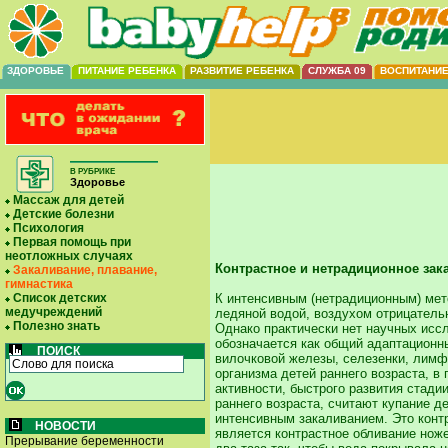
ЗДОРОВЬЕ
ПИТАНИЕ РЕБЕНКА
РАЗВИТИЕ РЕБЕНКА
СЛУЖБА 09
ВОСПИТАНИ
В РУБРИКЕ
Здоровье
Массаж для детей
Детские болезни
Психология
Первая помощь при
неотложных случаях
Контрастное и нетрадиционное зак
Закаливание, плавание,
гимнастика
Список детских
К интенсивным (нетрадиционным) мет
медучреждений
ледяной водой, воздухом отрицатель
Полезно знать
Однако практически нет научных исс
обозначается как общий адаптационн
ПОИСК
вилочковой железы, селезенки, лимф
организма детей раннего возраста, в
активности, быстрого развития стад
раннего возраста, считают купание 
интенсивным закаливанием. Это конт
НОВОСТИ
является контрастное обливание ноже
Прерывание беременности