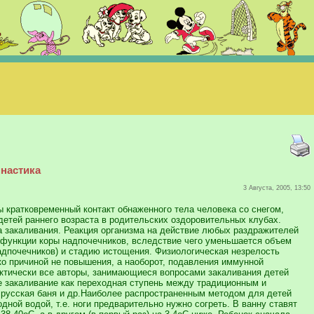
мнастика
3 Августа, 2005, 13:50
 кратковременный контакт обнаженного тела человека со снегом,
детей раннего возраста в родительских оздоровительных клубах.
а закаливания. Реакция организма на действие любых раздражителей
я функции коры надпочечников, вследствие чего уменьшается объем
адпочечников) и стадию истощения. Физиологическая незрелость
ко причиной не повышения, а наоборот, подавления иммунной
актически все авторы, занимающиеся вопросами закаливания детей
е закаливание как переходная ступень между традиционным и
, русская баня и др.Наиболее распространенным методом для детей
ной водой, т.е. ноги предварительно нужно согреть. В ванну ставят