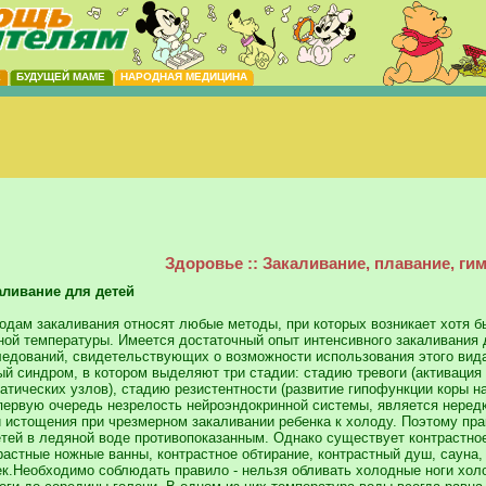
Е
БУДУЩЕЙ МАМЕ
НАРОДНАЯ МЕДИЦИНА
Здоровье :: Закаливание, плавание, ги
аливание для детей
одам закаливания относят любые методы, при которых возникает хотя бы
ной температуры. Имеется достаточный опыт интенсивного закаливания 
ледований, свидетельствующих о возможности использования этого вид
ый синдром, в котором выделяют три стадии: стадию тревоги (активаци
атических узлов), стадию резистентности (развитие гипофункции коры н
 первую очередь незрелость нейроэндокринной системы, является неред
ии истощения при чрезмерном закаливании ребенка к холоду. Поэтому пр
детей в ледяной воде противопоказанным. Однако существует контрастно
растные ножные ванны, контрастное обтирание, контрастный душ, сауна
к.Необходимо соблюдать правило - нельзя обливать холодные ноги холод