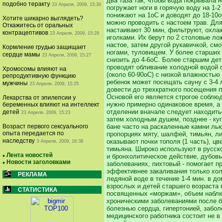
два таза так, чтобы вода покрывала н
подобно теракту
23 Апреля, 2009, 15:30
погружает ноги в горячую воду на 1-
понижают на 1oC и доводят до 18-10o
Хотите шикарно выглядеть?
можно проводить с настоем трав. Для
Откажитесь от оральных
настаивают 30 мин, фильтруют, охла
контрацептивов
23 Апреля, 2009, 15:29
иголками. Их берут по 2 столовые ло
настое, затем другой рукавичкой, см
Кормление грудью защищает
ногами, туловищем. У более старших
сердце мамы
23 Апреля, 2009, 15:27
снизить до 4-6oC. Более старшим дет
проводят обливание холодной водой с
Хромосомы влияют на
(около 60-90oC) с низкой влажностью
репродуктивную функцию
ребенок может посещать сауну с 3-4 
мужчины
23 Апреля, 2009, 15:25
довести до трехкратного посещения 
Основой его является строгое соблюд
Лекарства от эпилепсии у
нужно примерно одинаковое время, а 
беременных влияют на интеллект
отделении вначале следует находить
детей
23 Апреля, 2009, 15:23
затем холодным душем, позднее - куп
Возраст первого сексуального
бане часто на раскаленные камни лью
опыта передается по
пропорциях мяту, шалфей, тимьян, ли
наследству
оказывают почки тополя (1 часть), ц
3 Апреля, 2009, 16:38
тимьяна. Широко используют в русск
Лента новостей
и бронхолитическое действие, дубовы
Новости заголовками
заболеваниях, пихтовый - помогает п
эффективнее закаливания только холо
РЕКЛАМА
ледяной воде в течение 1-4 мин. в д
взрослых и детей старшего возраста
СТАТИСТИКА
посвященных «моржам», объем наблюд
хроническими заболеваниями после б
болезнью сердца, гипертонией, забол
медицинского работника состоит не в 