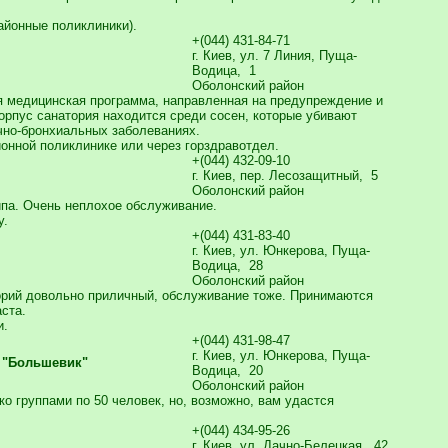
айонные поликлиники).
+(044) 431-84-71
г. Киев, ул. 7 Линия, Пуща-
Водица, 1
Оболонский район
 медицинская программа, направленная на предупреждение и
орпус санатория находится среди сосен, которые убивают
очно-бронхиальных заболеваниях.
йонной поликлинике или через горздравотдел.
+(044) 432-09-10
г. Киев, пер. Лесозащитный, 5
Оболонский район
па. Очень неплохое обслуживание.
у.
+(044) 431-83-40
г. Киев, ул. Юнкерова, Пуща-
Водица, 28
Оболонский район
орий довольно приличный, обслуживание тоже. Принимаются
ста.
и.
+(044) 431-98-47
г. Киев, ул. Юнкерова, Пуща-
О "Большевик"
Водица, 20
Оболонский район
о группами по 50 человек, но, возможно, вам удастся
+(044) 434-95-26
г. Киев, ул. Дачно-Белецкая, 42