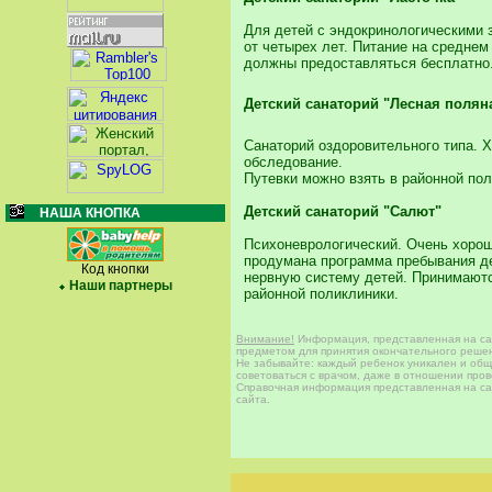
Для детей с эндокринологическими 
от четырех лет. Питание на средне
должны предоставляться бесплатно
Детский санаторий "Лесная полян
Санаторий оздоровительного типа. 
обследование.
Путевки можно взять в районной по
Детский санаторий "Салют"
НАША КНОПКА
Психоневрологический. Очень хорош
продумана программа пребывания де
Код кнопки
нервную систему детей. Принимаютс
Наши партнеры
районной поликлиники.
Внимание!
Информация, представленная на сай
предметом для принятия окончательного решен
Не забывайте: каждый ребенок уникален и общи
советоваться с врачом, даже в отношении про
Справочная информация представленная на сай
сайта.