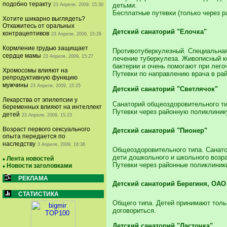
подобно теракту
детьми.
23 Апреля, 2009, 15:30
Бесплатные путевки (только через р
Хотите шикарно выглядеть?
Откажитесь от оральных
Детский санаторий "Елочка"
контрацептивов
23 Апреля, 2009, 15:29
Кормление грудью защищает
Противотуберкулезный. Специальная
сердце мамы
23 Апреля, 2009, 15:27
лечение туберкулеза. Живописный к
бактерии и очень помогают при лег
Хромосомы влияют на
Путевки по направлению врача в ра
репродуктивную функцию
мужчины
23 Апреля, 2009, 15:25
Детский санаторий "Светлячок"
Лекарства от эпилепсии у
Санаторий общеоздоровительного ти
беременных влияют на интеллект
Путевки через районную поликлиник
детей
23 Апреля, 2009, 15:23
Возраст первого сексуального
Детский санаторий "Пионер"
опыта передается по
наследству
3 Апреля, 2009, 16:38
Общеоздоровительного типа. Санат
дети дошкольного и школьного возра
Лента новостей
Путевки через районные поликлиник
Новости заголовками
РЕКЛАМА
Детский санаторий Берегиня, ОА
СТАТИСТИКА
Общего типа. Детей принимают тольк
договориться.
Детский санаторий "Ласточка"