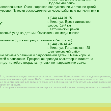
Подольский район
заболеваниями. Очень хорошее обслуживание и лечение детей
м уровне. Путевки распределяются через районную поликлинику и
.
+(044) 444-01-25
г. Киев, ул. Брест-литовское
а"
шоссе, 19-й км
Святошинский район
Хороший уход за детьми. Обязательное медицинское
ликлинике (должны предоставляться бесплатно).
+(044) 216-41-42
г. Киев, ул. Гоголевская, 28
Шевченковский район
ие отзывы о лечении и оздоровлении детей. Очень хорошо
тей в санатории. Прекрасная природа благотворно влияет на
я дети любого возраста, путевки по направлению врача
те, не является единственным верным источником. Прежде чем слепо следовать рекомен
ия или поводом к действию. Выбор окончательного решения целиком зависит от вас.
е рецепты, верные для среднего обычного ребенка, могут отличаться или даже совсем не
веренных средств.
те получена методом анонимного опроса родителей и являеться отражением их мнений и