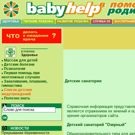
ЗДОРОВЬЕ
ПИТАНИЕ РЕБЕНКА
РАЗВИТИЕ РЕБЕНКА
СЛУЖБА 09
ВОСПИТАНИ
В РУБРИКЕ
Здоровье
Массаж для детей
Детские болезни
Психология
Первая помощь при
неотложных случаях
Детские санатории
Закаливание, плавание,
гимнастика
Список детских
медучреждений
Полезно знать
ПОИСК
Справочная информация представлен
является отражением их мнений и оц
зрения организаторов сайта.
Детский санаторий "Озерный"
НОВОСТИ
Прерывание беременности
Общеоздоровительного типа для дет