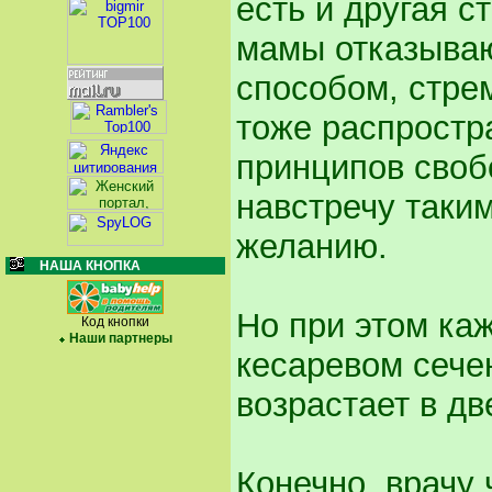
есть и другая 
мамы отказываю
способом, стре
тоже распростра
принципов своб
навстречу таки
желанию.
НАША КНОПКА
Но при этом ка
Код кнопки
Наши партнеры
кесаревом сече
возрастает в дв
Конечно, врачу