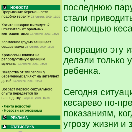
последнюю пару
НОВОСТИ
Прерывание беременности
стали приводит
подобно теракту
23 Апреля, 2009, 15:30
Хотите шикарно выглядеть?
с помощью кеса
Откажитесь от оральных
контрацептивов
23 Апреля, 2009, 15:29
Кормление грудью защищает
Операцию эту и
сердце мамы
23 Апреля, 2009, 15:27
Хромосомы влияют на
делали только 
репродуктивную функцию
мужчины
23 Апреля, 2009, 15:25
ребенка.
Лекарства от эпилепсии у
беременных влияют на интеллект
детей
23 Апреля, 2009, 15:23
Сегодня ситуац
Возраст первого сексуального
опыта передается по
наследству
3 Апреля, 2009, 16:38
кесарево по-пр
Лента новостей
показаниям, ко
Новости заголовками
РЕКЛАМА
угрозу жизни и 
СТАТИСТИКА