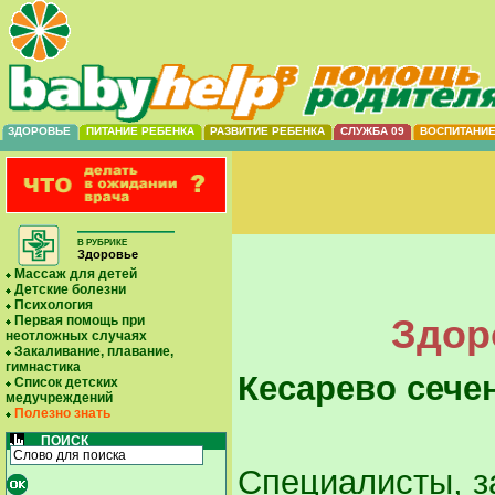
ЗДОРОВЬЕ
ПИТАНИЕ РЕБЕНКА
РАЗВИТИЕ РЕБЕНКА
СЛУЖБА 09
ВОСПИТАНИ
В РУБРИКЕ
Здоровье
Массаж для детей
Детские болезни
Психология
Здор
Первая помощь при
неотложных случаях
Закаливание, плавание,
гимнастика
Кесарево сечен
Список детских
медучреждений
Полезно знать
ПОИСК
Специалисты, з