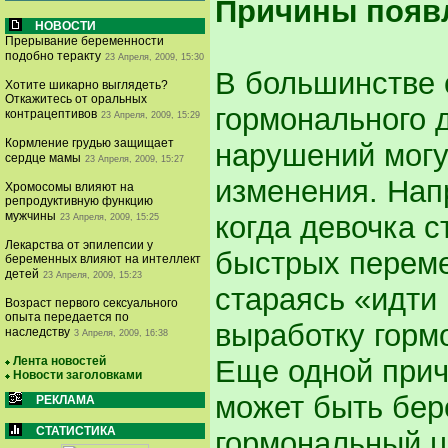
Причины появ
НОВОСТИ
Прерывание беременности
подобно теракту
23 Апреля, 2009, 15:30
В большинстве 
Хотите шикарно выглядеть?
Откажитесь от оральных
гормонального 
контрацептивов
23 Апреля, 2009, 15:29
Кормление грудью защищает
нарушений могу
сердце мамы
23 Апреля, 2009, 15:27
изменения. Нап
Хромосомы влияют на
репродуктивную функцию
мужчины
когда девочка 
23 Апреля, 2009, 15:25
Лекарства от эпилепсии у
быстрых переме
беременных влияют на интеллект
детей
23 Апреля, 2009, 15:23
стараясь «идти 
Возраст первого сексуального
опыта передается по
выработку горм
наследству
3 Апреля, 2009, 16:38
Лента новостей
Еще одной прич
Новости заголовками
может быть бер
РЕКЛАМА
СТАТИСТИКА
гормональный ц