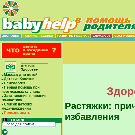
ЗДОРОВЬЕ
ПИТАНИЕ РЕБЕНКА
РАЗВИТИЕ РЕБЕНКА
СЛУЖБА 09
ВОСПИТАНИ
В РУБРИКЕ
Здоровье
Массаж для детей
Детские болезни
Психология
Здор
Первая помощь при
неотложных случаях
Закаливание, плавание,
гимнастика
Растяжки: при
Список детских
медучреждений
Полезно знать
избавления
ПОИСК