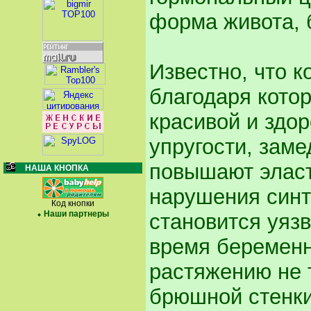
форма живота, 
Известно, что к
благодаря кото
красивой и здо
упругости, заме
повышают эласт
НАША КНОПКА
нарушения синт
Код кнопки
Наши партнеры
становится уяз
время беременн
растяжению не 
брюшной стенки,