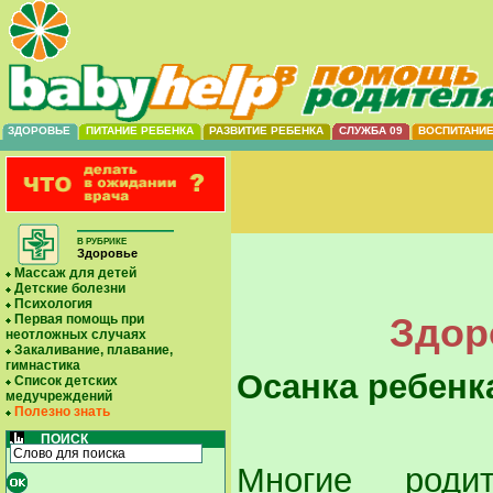
ЗДОРОВЬЕ
ПИТАНИЕ РЕБЕНКА
РАЗВИТИЕ РЕБЕНКА
СЛУЖБА 09
ВОСПИТАНИ
В РУБРИКЕ
Здоровье
Массаж для детей
Детские болезни
Психология
Здор
Первая помощь при
неотложных случаях
Закаливание, плавание,
гимнастика
Осанка ребенк
Список детских
медучреждений
Полезно знать
ПОИСК
Многие роди