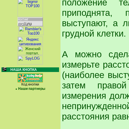
положение т
приподнята, 
выступают, а 
грудной клетки.
А можно сдела
измерьте расст
НАША КНОПКА
(наиболее выст
затем право
Код кнопки
Наши партнеры
измерения долж
непринужденной
расстояния рав