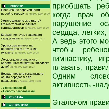
приобщать реб
НОВОСТИ
Прерывание беременности
когда врач об
подобно теракту
23 Апреля, 2009, 15:30
Хотите шикарно выглядеть?
нарушение ос
Откажитесь от оральных
контрацептивов
23 Апреля, 2009, 15:29
сердца, легких,
Кормление грудью защищает
А ведь этого мо
сердце мамы
23 Апреля, 2009, 15:27
Хромосомы влияют на
чтобы ребено
репродуктивную функцию
мужчины
23 Апреля, 2009, 15:25
гимнастику, и
Лекарства от эпилепсии у
беременных влияют на интеллект
плавать, правил
детей
23 Апреля, 2009, 15:23
Одним слово
Возраст первого сексуального
опыта передается по
наследству
3 Апреля, 2009, 16:38
активность -над
Лента новостей
Новости заголовками
РЕКЛАМА
Эталоном прави
СТАТИСТИКА