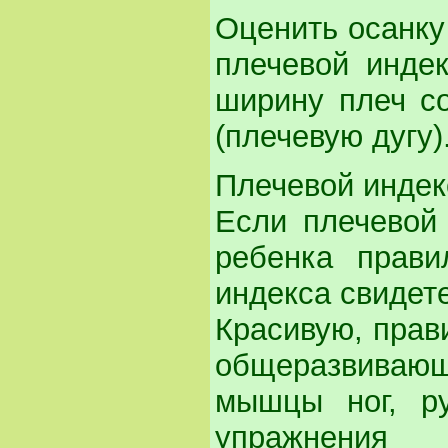
Оценить осанку
плечевой индек
ширину плеч со
(плечевую дугу)
Плечевой индек
Если плечевой 
ребенка прави
индекса свидет
Красивую, прав
общеразвива
мышцы ног, ру
упражнения 