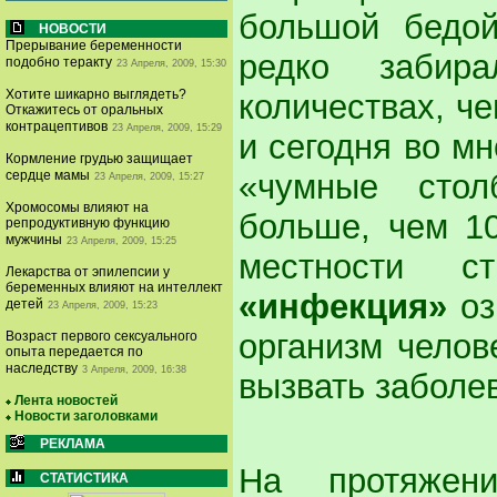
большой бедой
НОВОСТИ
Прерывание беременности
редко забир
подобно теракту
23 Апреля, 2009, 15:30
Хотите шикарно выглядеть?
количествах, ч
Откажитесь от оральных
контрацептивов
23 Апреля, 2009, 15:29
и сегодня во м
Кормление грудью защищает
«чумные стол
сердце мамы
23 Апреля, 2009, 15:27
Хромосомы влияют на
больше, чем 10
репродуктивную функцию
мужчины
23 Апреля, 2009, 15:25
местности с
Лекарства от эпилепсии у
беременных влияют на интеллект
«инфекция»
оз
детей
23 Апреля, 2009, 15:23
организм челов
Возраст первого сексуального
опыта передается по
наследству
3 Апреля, 2009, 16:38
вызвать заболе
Лента новостей
Новости заголовками
РЕКЛАМА
На протяжен
СТАТИСТИКА