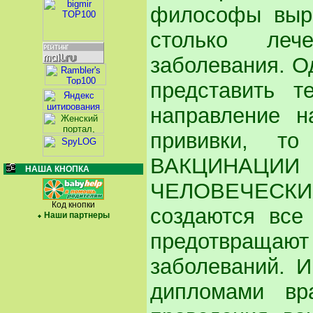
философы выр
столько леч
заболевания. Од
представить т
направление н
прививки, т
ВАКЦИНАЦИИ
НАША КНОПКА
ЧЕЛОВЕЧЕСКИ
Код кнопки
создаются все
Наши партнеры
предотвраща
заболеваний. И
дипломами вр