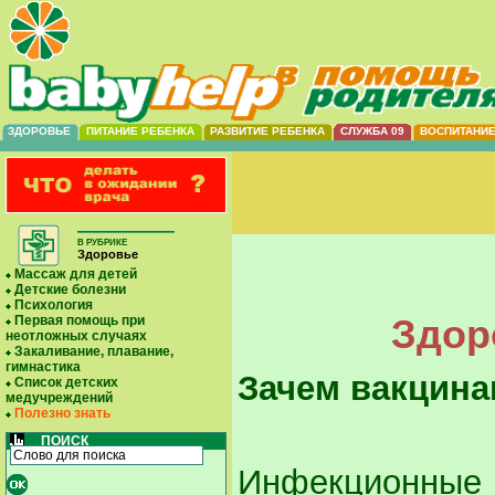
ЗДОРОВЬЕ
ПИТАНИЕ РЕБЕНКА
РАЗВИТИЕ РЕБЕНКА
СЛУЖБА 09
ВОСПИТАНИ
В РУБРИКЕ
Здоровье
Массаж для детей
Детские болезни
Психология
Здор
Первая помощь при
неотложных случаях
Закаливание, плавание,
гимнастика
Зачем вакцин
Список детских
медучреждений
Полезно знать
ПОИСК
Инфекционные 