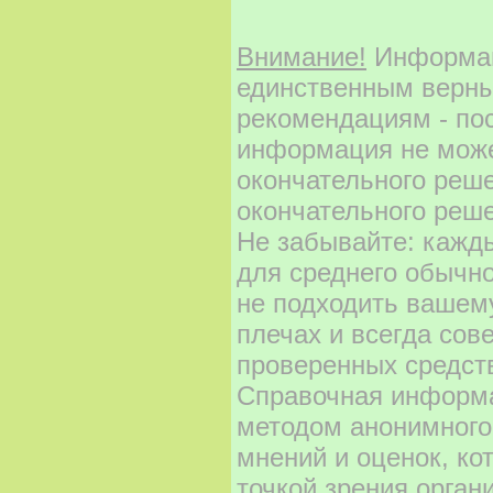
Внимание!
Информаци
единственным верны
рекомендациям - по
информация не може
окончательного реш
окончательного реше
Не забывайте: кажд
для среднего обычно
не подходить вашему
плечах и всегда сов
проверенных средст
Справочная информа
методом анонимного
мнений и оценок, ко
точкой зрения орган