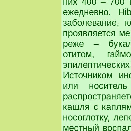
них 400 – 700 
ежедневно. Hi
заболевание, к
проявляется ме
реже – букал
отитом, гайм
эпилептичес
Источником ин
или носитель
распространяе
кашля с каплям
носоглотку, ле
местный воспал