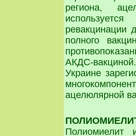
региона, ац
использует
ревакцинации д
полного вакци
противопоказ
АКДС-вакцино
Украине зареги
многокомпонен
ацелюлярной в
ПОЛИОМИЕЛИ
Полиомиелит 