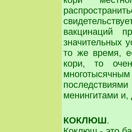
распростра
свидетельству
вакцинаций пр
значительных у
то же время, е
кори, то оче
многотысяч
последствия
менингитами и,
КОКЛЮШ
.
Коклюш - это б