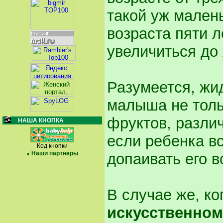
такой уж мален
возраста пяти л
увеличиться до 
Разумеется, жид
малыша не тольк
фруктов, различ
НАША КНОПКА
если ребенка в
Код кнопки
Наши партнеры
допаивать его в
В случае же, к
искусственно