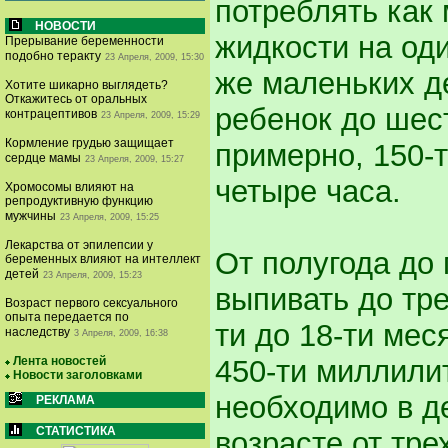
потреблять как
НОВОСТИ
жидкости на од
Прерывание беременности
подобно теракту
23 Апреля, 2009, 15:30
же маленьких д
Хотите шикарно выглядеть?
Откажитесь от оральных
ребенок до шес
контрацептивов
23 Апреля, 2009, 15:29
Кормление грудью защищает
примерно, 150-
сердце мамы
23 Апреля, 2009, 15:27
четыре часа.
Хромосомы влияют на
репродуктивную функцию
мужчины
23 Апреля, 2009, 15:25
Лекарства от эпилепсии у
От полугода до
беременных влияют на интеллект
детей
23 Апреля, 2009, 15:23
выпивать до тре
Возраст первого сексуального
опыта передается по
ти до 18-ти мес
наследству
3 Апреля, 2009, 16:38
Лента новостей
450-ти миллилит
Новости заголовками
необходимо в д
РЕКЛАМА
СТАТИСТИКА
возрасте от трех