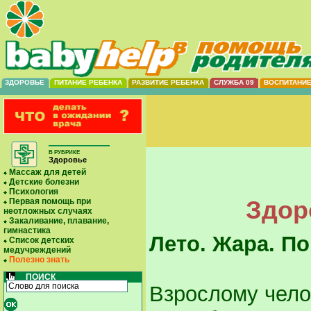
ЗДОРОВЬЕ
ПИТАНИЕ РЕБЕНКА
РАЗВИТИЕ РЕБЕНКА
СЛУЖБА 09
ВОСПИТАНИ
В РУБРИКЕ
Здоровье
Массаж для детей
Детские болезни
Психология
Здор
Первая помощь при
неотложных случаях
Закаливание, плавание,
гимнастика
Лето. Жара. П
Список детских
медучреждений
Полезно знать
ПОИСК
Взрослому чело