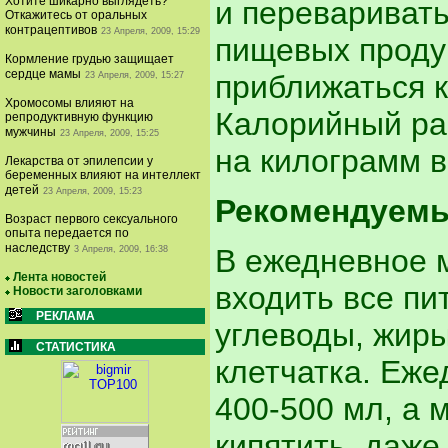
Хотите шикарно выглядеть?
и перевариват
Откажитесь от оральных
контрацептивов
23 Апреля, 2009, 15:29
пищевых продук
Кормление грудью защищает
сердце мамы
приближаться 
23 Апреля, 2009, 15:27
Хромосомы влияют на
Калорийный рац
репродуктивную функцию
мужчины
23 Апреля, 2009, 15:25
на килограмм в
Лекарства от эпилепсии у
беременных влияют на интеллект
детей
23 Апреля, 2009, 15:23
Рекомендуемы
Возраст первого сексуального
опыта передается по
наследству
В ежедневное 
3 Апреля, 2009, 16:38
Лента новостей
входить все пи
Новости заголовками
РЕКЛАМА
углеводы, жир
СТАТИСТИКА
клетчатка. Еже
400-500 мл, а 
кипятить, даже