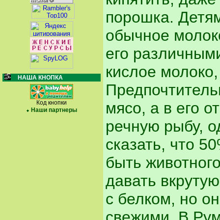
порошка. Детям
обычное молоко
его различными
кислое молоко,
НАША КНОПКА
Предпочтительн
мясо, а в его 
Код кнопки
Наши партнеры
речную рыбу, о
сказать, что 5
быть животног
давать вкрутую
с белком, но о
свежими. В Рум