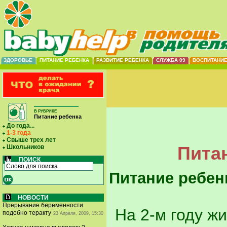
ЗДОРОВЬЕ
ПИТАНИЕ РЕБЕНКА
РАЗВИТИЕ РЕБЕНКА
СЛУЖБА 09
ВОСПИТАНИ
В РУБРИКЕ
Питание ребенка
До года...
1-3 года
Свыше трех лет
Питан
Школьников
ПОИСК
Питание ребен
НОВОСТИ
Прерывание беременности
На 2-м году ж
подобно теракту
23 Апреля, 2009, 15:30