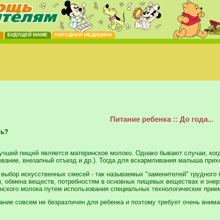
Е
БУДУЩЕЙ МАМЕ
НАРОДНАЯ МЕДИЦИНА
Питание ребенка :: До года...
ть?
учшей пищей является материнское молоко. Однако бывают случаи, когд
евание, внезапный отъезд и др.). Тогда для вскармливания малыша при
выбор искусственных смесей - так называемых "заменителей" грудного 
, обмена веществ, потребностям в основных пищевых веществах и энерги
нского молока путем использования специальных технологических прие
ание совсем не безразличен для ребенка и поэтому требует очень внима