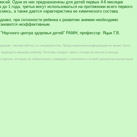
есей. Одни из них предназначены для детей первых 4-6 месяцев
до 1 года, третьи могут использоваться на протяжении всего первого
а смесь, а также дается характеристика ее химического состава.
днако, при склонности ребенка к развитию анемии необходимо
становится неэффективным.
"Научного центра здоровья детей" РАМН, профессор Яцык Г.В.
дациям - посоветуйтесь со специалистом. Представленная информация не может быть
 подходить вашему ребенку. Поэтому следует иметь голову на плечах и всегда
 оценок, которые не обязательно совпадают с мнением и точкой зрения организаторов