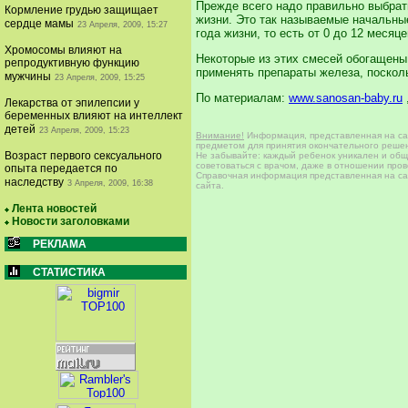
Прежде всего надо правильно выбрат
Кормление грудью защищает
жизни. Это так называемые начальные
сердце мамы
23 Апреля, 2009, 15:27
года жизни, то есть от 0 до 12 месяц
Хромосомы влияют на
Некоторые из этих смесей обогащены
репродуктивную функцию
применять препараты железа, поскол
мужчины
23 Апреля, 2009, 15:25
По материалам:
www.sanosan-baby.ru
Лекарства от эпилепсии у
беременных влияют на интеллект
детей
23 Апреля, 2009, 15:23
Внимание!
Информация, представленная на сай
предметом для принятия окончательного решен
Возраст первого сексуального
Не забывайте: каждый ребенок уникален и общи
советоваться с врачом, даже в отношении про
опыта передается по
Справочная информация представленная на сай
наследству
3 Апреля, 2009, 16:38
сайта.
Лента новостей
Новости заголовками
РЕКЛАМА
СТАТИСТИКА