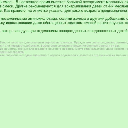
ь смесь. В настоящее время имеется большой ассортимент молочных см
 смеси. Другие рекомендуются для вскармливания детей от 4-х месяцев 
ев. Как правило, на этикетке указано, для какого возраста предназначен
 незаменимыми аминокислотами, солями железа и другими добавками, о
ьку использование даже обогащенных железом смесей в этих случаях 
, автор: заведующая отделением новорожденных и недоношенных детей 
те, не является единственным верным источником. Прежде чем слепо следовать рекомен
ия или поводом к действию. Выбор окончательного решения целиком зависит от вас.
е рецепты, верные для среднего обычного ребенка, могут отличаться или даже совсем не
веренных средств.
те получена методом анонимного опроса родителей и являеться отражением их мнений и