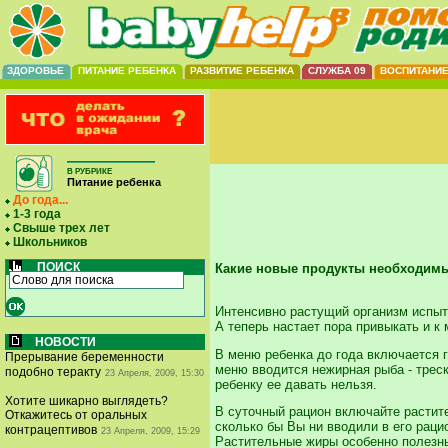
ЗДОРОВЬЕ
ПИТАНИЕ РЕБЕНКА
РАЗВИТИЕ РЕБЕНКА
СЛУЖБА 09
ВОСПИТАНИ
В РУБРИКЕ
Питание ребенка
До года...
1-3 года
Свыше трех лет
Школьников
ПОИСК
Какие новые продукты необходим
Интенсивно растущий организм испыты
А теперь настает пора привыкать и к
НОВОСТИ
В меню ребенка до года включается г
Прерывание беременности
меню вводится нежирная рыба - треск
подобно теракту
23 Апреля, 2009, 15:30
ребенку ее давать нельзя.
Хотите шикарно выглядеть?
В суточный рацион включайте растите
Откажитесь от оральных
сколько бы Вы ни вводили в его раци
контрацептивов
23 Апреля, 2009, 15:29
Растительные жиры особенно полезны