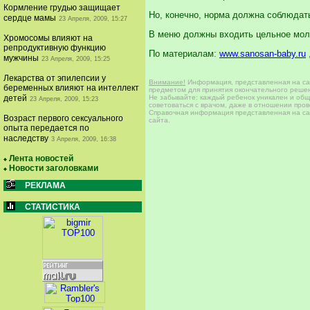
Кормление грудью защищает
Но, конечно, норма должна соблюдатьс
сердце мамы
23 Апреля, 2009, 15:27
В меню должны входить цельное молок
Хромосомы влияют на
репродуктивную функцию
По материалам:
www.sanosan-baby.ru
мужчины
23 Апреля, 2009, 15:25
Лекарства от эпилепсии у
Внимание!
Информация, представленная на сай
беременных влияют на интеллект
предметом для принятия окончательного решен
Не забывайте: каждый ребенок уникален и общи
детей
23 Апреля, 2009, 15:23
советоваться с врачом, даже в отношении про
Справочная информация представленная на сай
Возраст первого сексуального
сайта.
опыта передается по
наследству
3 Апреля, 2009, 16:38
Лента новостей
Новости заголовками
РЕКЛАМА
СТАТИСТИКА