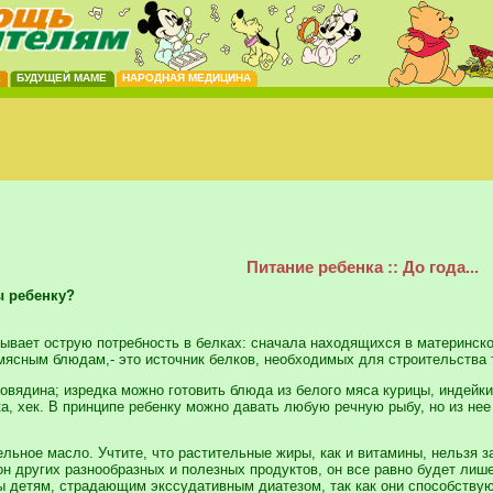
Е
БУДУЩЕЙ МАМЕ
НАРОДНАЯ МЕДИЦИНА
Питание ребенка :: До года...
ы ребенку?
вает острую потребность в белках: сначала находящихся в материнском 
 мясным блюдам,- это источник белков, необходимых для строительства 
овядина; изредка можно готовить блюда из белого мяса курицы, индейки,
а, хек. В принципе ребенку можно давать любую речную рыбу, но из нее 
льное масло. Учтите, что растительные жиры, как и витамины, нельзя з
он других разнообразных и полезных продуктов, он все равно будет лиш
 детям, страдающим экссудативным диатезом, так как они способству