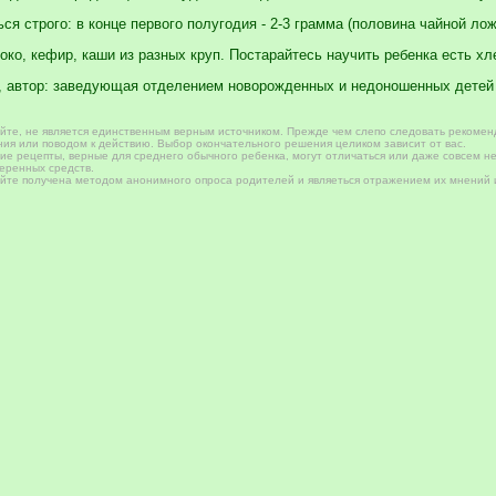
я строго: в конце первого полугодия - 2-3 грамма (половина чайной лож
о, кефир, каши из разных круп. Постарайтесь научить ребенка есть хлеб
, автор: заведующая отделением новорожденных и недоношенных детей 
те, не является единственным верным источником. Прежде чем слепо следовать рекомен
ия или поводом к действию. Выбор окончательного решения целиком зависит от вас.
е рецепты, верные для среднего обычного ребенка, могут отличаться или даже совсем не
веренных средств.
те получена методом анонимного опроса родителей и являеться отражением их мнений и