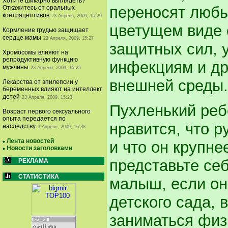
Хотите шикарно выглядеть?
переносят любы
Откажитесь от оральных
контрацептивов
23 Апреля, 2009, 15:29
цветущем виде 
Кормление грудью защищает
сердце мамы
23 Апреля, 2009, 15:27
защитных сил, 
Хромосомы влияют на
репродуктивную функцию
инфекциям и др
мужчины
23 Апреля, 2009, 15:25
внешней среды.
Лекарства от эпилепсии у
беременных влияют на интеллект
детей
23 Апреля, 2009, 15:23
Пухленький реб
Возраст первого сексуального
опыта передается по
нравится, что р
наследству
3 Апреля, 2009, 16:38
Лента новостей
и что он крупне
Новости заголовками
представьте се
РЕКЛАМА
СТАТИСТИКА
малыш, если он
детского сада, 
заниматься физк