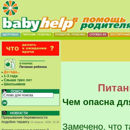
ЗДОРОВЬЕ
ПИТАНИЕ РЕБЕНКА
РАЗВИТИЕ РЕБЕНКА
СЛУЖБА 09
ВОСПИТАНИ
В РУБРИКЕ
Питание ребенка
До года...
1-3 года
Свыше трех лет
Питани
Школьников
ПОИСК
Чем опасна дл
НОВОСТИ
Прерывание беременности
подобно теракту
23 Апреля, 2009, 15:30
Замечено, что 