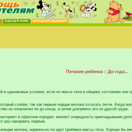
Е
БУДУЩЕЙ МАМЕ
НАРОДНАЯ МЕДИЦИНА
Питание ребенка :: До года...
ей в одинаковые условия, если по массе тела и общему состоянию они пр
.
который слабее, так как первые порции молока отсосать легче. Когда м
тобы он опорожнил ее до конца, а затем докормить его из другой груди.
вторяют в обратном порядке: меняют очередность прикладывания детей
от раз накормить первым.
изнецам молока, нормально ли идет прибавка массы тела. Хорошо бы име