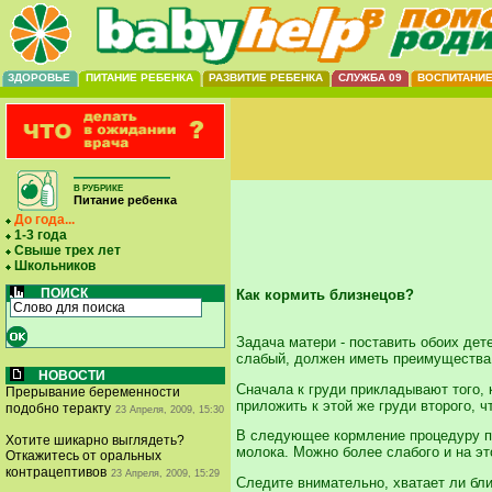
ЗДОРОВЬЕ
ПИТАНИЕ РЕБЕНКА
РАЗВИТИЕ РЕБЕНКА
СЛУЖБА 09
ВОСПИТАНИ
В РУБРИКЕ
Питание ребенка
До года...
1-3 года
Свыше трех лет
Школьников
ПОИСК
Как кормить близнецов?
Задача матери - поставить обоих дет
слабый, должен иметь преимущества
НОВОСТИ
Сначала к груди прикладывают того, 
Прерывание беременности
приложить к этой же груди второго, ч
подобно теракту
23 Апреля, 2009, 15:30
В следующее кормление процедуру по
Хотите шикарно выглядеть?
молока. Можно более слабого и на эт
Откажитесь от оральных
контрацептивов
23 Апреля, 2009, 15:29
Следите внимательно, хватает ли бл