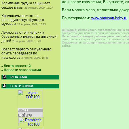
до и после кормления, Вы узнаете, с
Кормление грудью защищает
сердце мамы
23 Апреля, 2009, 15:27
Если молока мало, желательно дока
Хромосомы влияют на
По материалам:
www.sanosan-baby.ru
репродуктивную функцию
мужчины
23 Апреля, 2009, 15:25
Внимание!
Информация, представленная на сай
Лекарства от эпилепсии у
предметом для принятия окончательного решен
Не забывайте: каждый ребенок уникален и общи
беременных влияют на интеллект
советоваться с врачом, даже в отношении про
детей
23 Апреля, 2009, 15:23
Справочная информация представленная на сай
сайта.
Возраст первого сексуального
опыта передается по
наследству
3 Апреля, 2009, 16:38
Лента новостей
Новости заголовками
РЕКЛАМА
СТАТИСТИКА