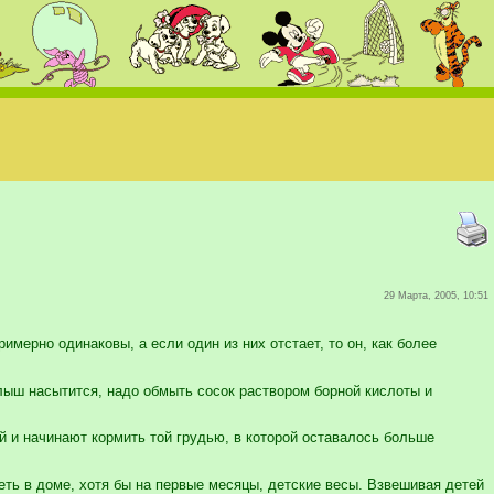
29 Марта, 2005, 10:51
имерно одинаковы, а если один из них отстает, то он, как более
алыш насытится, надо обмыть сосок раствором борной кислоты и
 и начинают кормить той грудью, в которой оставалось больше
ть в доме, хотя бы на первые месяцы, детские весы. Взвешивая детей