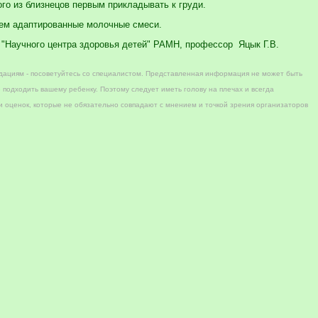
ого из близнецов первым прикладывать к груди.
ем адаптированные молочные смеси.
"Научного центра здоровья детей" РАМН, профессор Яцык Г.В.
дациям - посоветуйтесь со специалистом. Представленная информация не может быть
 подходить вашему ребенку. Поэтому следует иметь голову на плечах и всегда
 оценок, которые не обязательно совпадают с мнением и точкой зрения организаторов