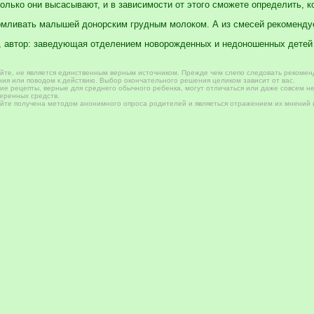
колько они высасывают, и в зависимости от этого сможете определить, к
рмливать малышей донорским грудным молоком. А из смесей рекоменду
, автор: заведующая отделением новорожденных и недоношенных детей 
те, не является единственным верным источником. Прежде чем слепо следовать рекомен
ия или поводом к действию. Выбор окончательного решения целиком зависит от вас.
е рецепты, верные для среднего обычного ребенка, могут отличаться или даже совсем не
веренных средств.
те получена методом анонимного опроса родителей и являеться отражением их мнений и