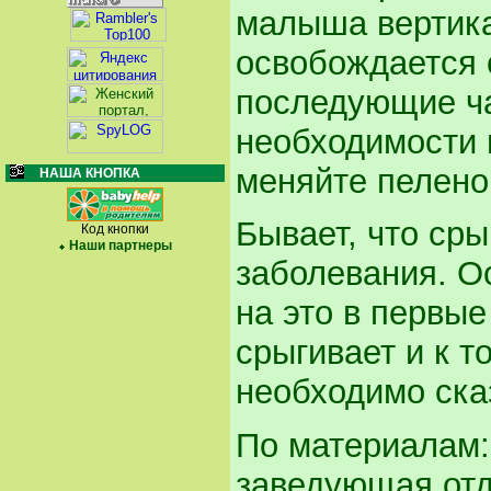
малыша вертика
освобождается о
последующие ча
необходимости 
меняйте пеленок
НАША КНОПКА
Бывает, что сры
Код кнопки
Наши партнеры
заболевания. О
на это в первые
срыгивает и к т
необходимо сказ
По материалам
заведующая от