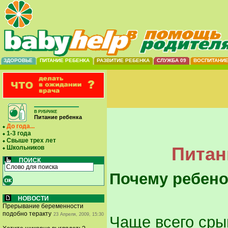
ЗДОРОВЬЕ
ПИТАНИЕ РЕБЕНКА
РАЗВИТИЕ РЕБЕНКА
СЛУЖБА 09
ВОСПИТАНИ
В РУБРИКЕ
Питание ребенка
До года...
1-3 года
Свыше трех лет
Питани
Школьников
ПОИСК
Почему ребено
НОВОСТИ
Прерывание беременности
подобно теракту
23 Апреля, 2009, 15:30
Чаще всего сры