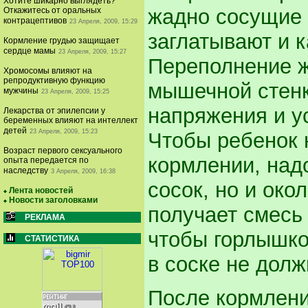
Хотите шикарно выглядеть?
жадно сосущие 
Откажитесь от оральных
контрацептивов
23 Апреля, 2009, 15:29
заглатывают и к
Кормление грудью защищает
сердце мамы
23 Апреля, 2009, 15:27
Переполнение 
Хромосомы влияют на
репродуктивную функцию
мышечной стенк
мужчины
23 Апреля, 2009, 15:25
напряжения и у
Лекарства от эпилепсии у
беременных влияют на интеллект
детей
23 Апреля, 2009, 15:23
Чтобы ребенок 
Возраст первого сексуального
кормлении, надо
опыта передается по
наследству
3 Апреля, 2009, 16:38
сосок, но и око
Лента новостей
Новости заголовками
получает смесь 
РЕКЛАМА
чтобы горлышко
СТАТИСТИКА
в соске не дол
После кормлени