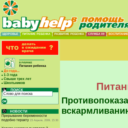
ЗДОРОВЬЕ
ПИТАНИЕ РЕБЕНКА
РАЗВИТИЕ РЕБЕНКА
СЛУЖБА 09
ВОСПИТАНИ
В РУБРИКЕ
Питание ребенка
До года...
1-3 года
Свыше трех лет
Питани
Школьников
ПОИСК
Противопоказа
вскармливани
НОВОСТИ
Прерывание беременности
подобно теракту
23 Апреля, 2009, 15:30