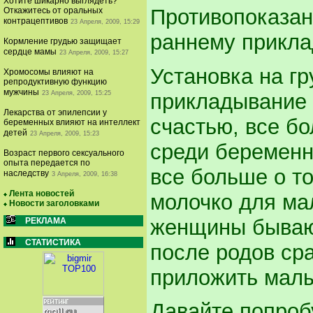
Хотите шикарно выглядеть?
Противопоказан
Откажитесь от оральных
контрацептивов
23 Апреля, 2009, 15:29
раннему прикла
Кормление грудью защищает
сердце мамы
23 Апреля, 2009, 15:27
Установка на г
Хромосомы влияют на
репродуктивную функцию
мужчины
прикладывание 
23 Апреля, 2009, 15:25
Лекарства от эпилепсии у
счастью, все б
беременных влияют на интеллект
детей
23 Апреля, 2009, 15:23
среди беремен
Возраст первого сексуального
опыта передается по
все больше о т
наследству
3 Апреля, 2009, 16:38
Лента новостей
молочко для ма
Новости заголовками
женщины бывают
РЕКЛАМА
СТАТИСТИКА
после родов ср
приложить малы
Давайте попроб