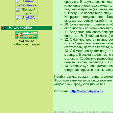
продукта. В случае возникнове
изменение характера стула и д
позднем возрасте (не ранее, че
9. Введение нового вида пищи 
Например, вводится пюре «Каб
(жидкие молочные коктейли на
10. Если малыш отстаёт в приб
НАША КНОПКА
склонность к избыточному весу
11. Введение злакового прикор
вводить с 5г (1 чайная ложка) 
12. С 4,5 месяцев в питание р
Код кнопки
и за 5-7 дней увеличивают объ
Наши партнеры
(картофель, цветная капуста, б
13. С 6 месяцев детям вводят м
месяцев. Весьма эффективно с
молоком. Удобными, разнообр
белкам, жирам, углеводам, ви
14. Мясные бульоны домашнего 
(водорастворимые низкомолеку
Профилактика всегда лучше и легче
Формирование органов пищеварения 
«взрослых» продуктов (но не все!).
Источник:
http://www.babyeda.ru
Внимание!
Информация, представленная на сай