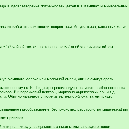
лада в удовлетворение потребностей детей в витаминах и минеральных
олит избежать вам многих неприятностей - диатезов, кишечных колик,
 с 1/2 чайной ложки, постепенно за 5-7 дней увеличивая объем:
кус маминого молока или молочной смеси, они не смогут сразу
 умноженному на 10. Педиатры рекомендуют начинать с яблочного сока,
сливовый и персиковый нектары, морковно-абрикосовый сок и т.д.
сти. Обычно начинают с пюре из зеленого яблока, затем груши,
повышенное газообразование, беспокойство, расстройство кишечника) вы
ких прививок.
ый интервал между введением в рацион малыша каждого нового