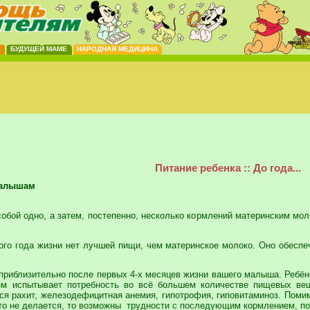
Е
БУДУЩЕЙ МАМЕ
НАРОДНАЯ МЕДИЦИНА
Питание ребенка :: До года...
малышам
собой одно, а затем, постепенно, несколько кормлений материнским мо
го года жизни нет лучшей пищи, чем материнское молоко. Оно обеспеч
приблизительно после первых 4-х месяцев жизни вашего малыша. Ребёно
изм испытывает потребность во всё большем количестве пищевых ве
ься рахит, железодефицитная анемия, гипотрофия, гиповитаминоз. Поми
это не делается, то возможны трудности с последующим кормлением, п