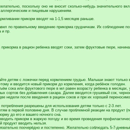
елательно, поскольку оно не вносит сколько-нибудь значительного вк
к аллергическим и пищевым нарушениям.
рмливании прикорм вводят на 1-1,5 месяцев раньше.
вил по правильному введению прикорма грудничкам. Их соблюдение позв
 и пр.
 прикорма в рацион ребенка вводят соки, затем фруктовые пюре, начиная
айте детям с ложечки перед кормлением грудью. Малыши знают только в
тому и вводится новый прикорм до кормления, когда ребёнок голоден.
ъём сока или фруктового пюре в мл равен возрасту ребенка в месяцах,
ных сортов без добавления сахара. Далее вводится грушевый сок, черно
ве недели после введения в рацион соков и при их хорошей переносимо
потребления разрешены для использования детям только с 2-3 лет.
тям в первой половине дня. В случае проблемной реакции на продукт (
орму до его и вашего ночного сна.
вводить прикорм в жаркую погоду и во время проведения профилактичес
ый продукт вводить нельзя.
бязательно поочерёдно и постепенно. Желательно соблюдать 5-7-дневн