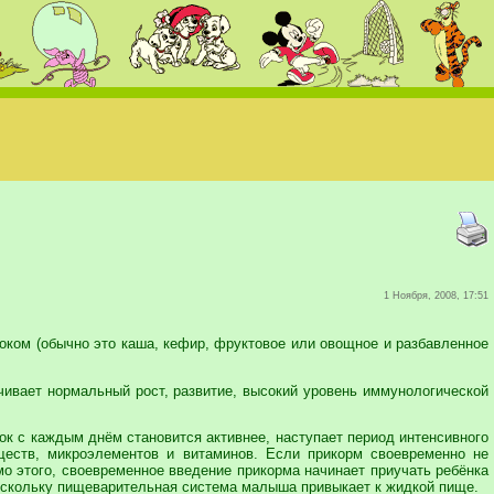
1 Ноября, 2008, 17:51
локом (обычно это каша, кефир, фруктовое или овощное и разбавленное
ивает нормальный рост, развитие, высокий уровень иммунологической
к с каждым днём становится активнее, наступает период интенсивного
ществ, микроэлементов и витаминов. Если прикорм своевременно не
мо этого, своевременное введение прикорма начинает приучать ребёнка
оскольку пищеварительная система малыша привыкает к жидкой пище.