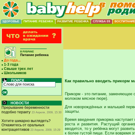
ЗДОРОВЬЕ
ПИТАНИЕ РЕБЕНКА
РАЗВИТИЕ РЕБЕНКА
СЛУЖБА 09
ВОСПИТАНИ
В РУБРИКЕ
Питание ребенка
До года...
1-3 года
Свыше трех лет
Школьников
ПОИСК
Как правильно вводить прикорм 
Прикорм - это питание, заменяющее 
молоком мясное пюре).
НОВОСТИ
Для новорождённых и малышей перво
Прерывание беременности
защиты.
подобно теракту
23 Апреля, 2009, 15:30
Время введения прикорма наступает 
Хотите шикарно выглядеть?
роста и развития. Растущий орган
Откажитесь от оральных
вводится, то у ребёнка могут развит
контрацептивов
23 Апреля, 2009, 15:29
к более густой пище. Если вовремя 