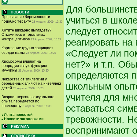
Для большинств
НОВОСТИ
Прерывание беременности
учиться в школ
подобно теракту
23 Апреля, 2009, 15:30
следует относи
Хотите шикарно выглядеть?
Откажитесь от оральных
реагировать на
контрацептивов
23 Апреля, 2009, 15:29
Кормление грудью защищает
«Следует ли по
сердце мамы
23 Апреля, 2009, 15:27
нет?» и т.п. Об
Хромосомы влияют на
репродуктивную функцию
мужчины
23 Апреля, 2009, 15:25
определяются 
Лекарства от эпилепсии у
школьным опыто
беременных влияют на интеллект
детей
23 Апреля, 2009, 15:23
учителя для мн
Возраст первого сексуального
опыта передается по
оставаться сим
наследству
3 Апреля, 2009, 16:38
Лента новостей
тревожности. Н
Новости заголовками
РЕКЛАМА
воспринимают оц
СТАТИСТИКА