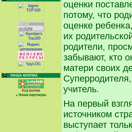
оценки поставл
потому, что род
оценке ребенка,
их родительско
родители, просм
забывают, кто о
матери своих де
Суперродителя,
НАША КНОПКА
учитель.
Код кнопки
Наши партнеры
На первый взгля
источником стр
выступает тольк