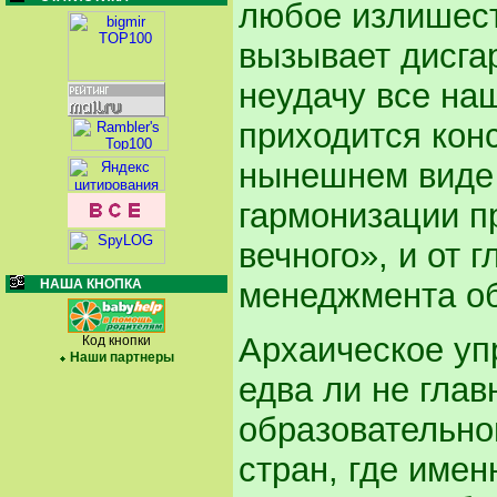
любое излишест
вызывает дисга
неудачу все на
приходится конс
нынешнем виде 
гармонизации п
вечного», и от 
менеджмента об
НАША КНОПКА
Архаическое уп
Код кнопки
Наши партнеры
едва ли не глав
образовательно
стран, где име