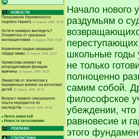
Начало нового у
НОВОСТИ
Прерывание беременности
раздумьям о су
подобно теракту
23 Апреля, 2009, 15:30
возвращающихс
Хотите шикарно выглядеть?
Откажитесь от оральных
переступающих е
контрацептивов
23 Апреля, 2009, 15:29
Кормление грудью защищает
школьные годы 
сердце мамы
23 Апреля, 2009, 15:27
не только готов
Хромосомы влияют на
репродуктивную функцию
мужчины
23 Апреля, 2009, 15:25
полноценно раз
Лекарства от эпилепсии у
самим собой. Д
беременных влияют на интеллект
детей
23 Апреля, 2009, 15:23
философское у
Возраст первого сексуального
опыта передается по
убеждении, что
наследству
3 Апреля, 2009, 16:38
Лента новостей
равновесие и г
Новости заголовками
РЕКЛАМА
этого фундамен
СТАТИСТИКА