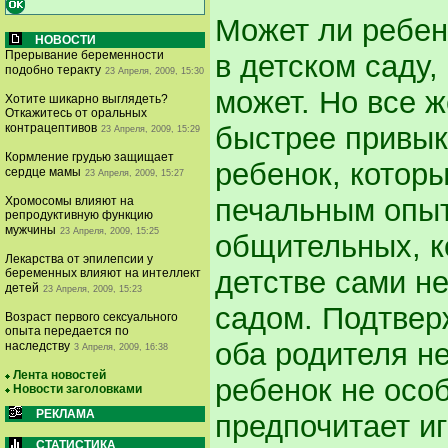
Может ли ребен
НОВОСТИ
Прерывание беременности
в детском саду,
подобно теракту
23 Апреля, 2009, 15:30
может. Но все 
Хотите шикарно выглядеть?
Откажитесь от оральных
быстрее привыка
контрацептивов
23 Апреля, 2009, 15:29
Кормление грудью защищает
ребенок, котор
сердце мамы
23 Апреля, 2009, 15:27
печальным опыт
Хромосомы влияют на
репродуктивную функцию
мужчины
23 Апреля, 2009, 15:25
общительных, к
Лекарства от эпилепсии у
детстве сами н
беременных влияют на интеллект
детей
23 Апреля, 2009, 15:23
садом. Подтвер
Возраст первого сексуального
опыта передается по
оба родителя н
наследству
3 Апреля, 2009, 16:38
Лента новостей
ребенок не особ
Новости заголовками
РЕКЛАМА
предпочитает иг
СТАТИСТИКА