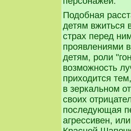
персонажей.
Подобная расст
детям вжиться 
страх перед ни
проявлениями в
детям, роли "го
возможность лу
приходится тем,
в зеркальном о
своих отрицате
последующая пе
агрессивен, ил
Красной Шапочк