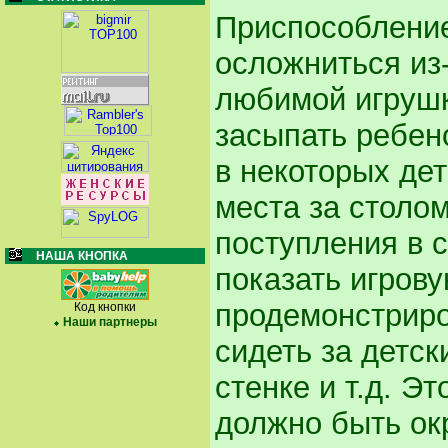
Приспособление
осложниться из-
любимой игрушки
засыпать ребен
в некоторых дет
места за столом
поступления в с
НАША КНОПКА
показать игрову
продемонстриров
Код кнопки
Наши партнеры
сидеть за детск
стенке и т.д. Э
должно быть ок