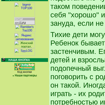
таком поведении
себя "хорошо" и
зануда, если не
Тихие дети мог
Ребенок бывает
застенчивым. Е
детей и взрослы
НАША КНОПКА
подопечный выг
Код кнопки
поговорить с ро
Наши партнеры
он такой. Иног
играть - их род
потребностью и