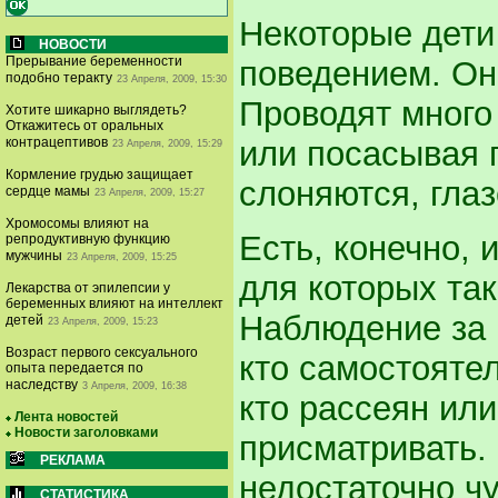
Некоторые дети
НОВОСТИ
Прерывание беременности
поведением. Он
подобно теракту
23 Апреля, 2009, 15:30
Проводят много
Хотите шикарно выглядеть?
Откажитесь от оральных
или посасывая 
контрацептивов
23 Апреля, 2009, 15:29
Кормление грудью защищает
слоняются, глаз
сердце мамы
23 Апреля, 2009, 15:27
Хромосомы влияют на
Есть, конечно, и
репродуктивную функцию
мужчины
23 Апреля, 2009, 15:25
для которых та
Лекарства от эпилепсии у
беременных влияют на интеллект
Наблюдение за 
детей
23 Апреля, 2009, 15:23
Возраст первого сексуального
кто самостоятел
опыта передается по
наследству
3 Апреля, 2009, 16:38
кто рассеян или
Лента новостей
Новости заголовками
присматривать.
РЕКЛАМА
недостаточно чу
СТАТИСТИКА