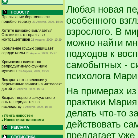
Любая новая пе
НОВОСТИ
Прерывание беременности
особенного взг
подобно теракту
23 Апреля, 2009, 15:30
взрослого. В ми
Хотите шикарно выглядеть?
Откажитесь от оральных
можно найти мн
контрацептивов
23 Апреля, 2009, 15:29
Кормление грудью защищает
подходов к вос
сердце мамы
23 Апреля, 2009, 15:27
самобытных - си
Хромосомы влияют на
репродуктивную функцию
мужчины
23 Апреля, 2009, 15:25
психолога Мари
Лекарства от эпилепсии у
беременных влияют на интеллект
На примерах из
детей
23 Апреля, 2009, 15:23
Возраст первого сексуального
практики Мария
опыта передается по
наследству
3 Апреля, 2009, 16:38
делать что-то з
Лента новостей
Новости заголовками
действовать са
РЕКЛАМА
предлагает уже 
СТАТИСТИКА