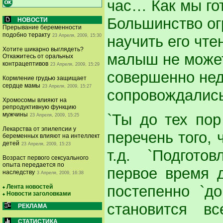
час… Как мы го
Большинство ог
НОВОСТИ
Прерывание беременности
подобно теракту
23 Апреля, 2009, 15:30
научить его чте
Хотите шикарно выглядеть?
малыш не может
Откажитесь от оральных
контрацептивов
23 Апреля, 2009, 15:29
совершенно нед
Кормление грудью защищает
сердце мамы
23 Апреля, 2009, 15:27
сопровождались
Хромосомы влияют на
репродуктивную функцию
`Ты до тех пор
мужчины
23 Апреля, 2009, 15:25
Лекарства от эпилепсии у
перечень того, 
беременных влияют на интеллект
детей
23 Апреля, 2009, 15:23
т.д. `Подгото
Возраст первого сексуального
опыта передается по
первое время д
наследству
3 Апреля, 2009, 16:38
постепенно `до
Лента новостей
Новости заголовками
становится в
РЕКЛАМА
СТАТИСТИКА