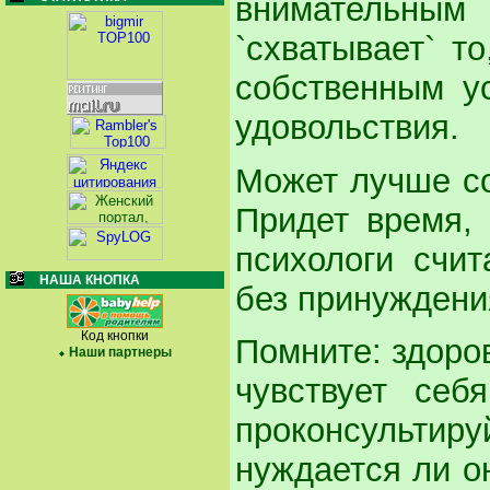
внимательным
`схватывает` т
собственным ус
удовольствия.
Может лучше со
Придет время, 
психологи счит
НАША КНОПКА
без принуждени
Код кнопки
Помните: здоров
Наши партнеры
чувствует се
проконсульти
нуждается ли о