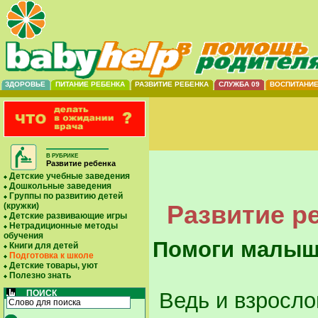
ЗДОРОВЬЕ
ПИТАНИЕ РЕБЕНКА
РАЗВИТИЕ РЕБЕНКА
СЛУЖБА 09
ВОСПИТАНИ
В РУБРИКЕ
Развитие ребенка
Детские учебные заведения
Дошкольные заведения
Группы по развитию детей
Развитие ре
(кружки)
Детские развивающие игры
Нетрадиционные методы
обучения
Помоги малыш
Книги для детей
Подготовка к школе
Детские товары, уют
Полезно знать
ПОИСК
Ведь и взросло