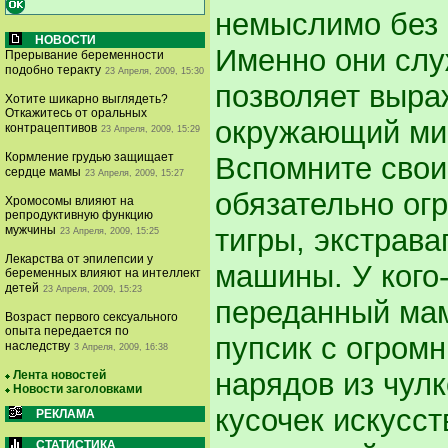
немыслимо без 
НОВОСТИ
Именно они служ
Прерывание беременности
подобно теракту
23 Апреля, 2009, 15:30
позволяет выра
Хотите шикарно выглядеть?
Откажитесь от оральных
окружающий мир
контрацептивов
23 Апреля, 2009, 15:29
Кормление грудью защищает
Вспомните свои
сердце мамы
23 Апреля, 2009, 15:27
обязательно ог
Хромосомы влияют на
репродуктивную функцию
тигры, экстрава
мужчины
23 Апреля, 2009, 15:25
Лекарства от эпилепсии у
машины. У кого
беременных влияют на интеллект
детей
23 Апреля, 2009, 15:23
переданный мам
Возраст первого сексуального
опыта передается по
пупсик с огром
наследству
3 Апреля, 2009, 16:38
нарядов из чулк
Лента новостей
Новости заголовками
кусочек искусст
РЕКЛАМА
СТАТИСТИКА