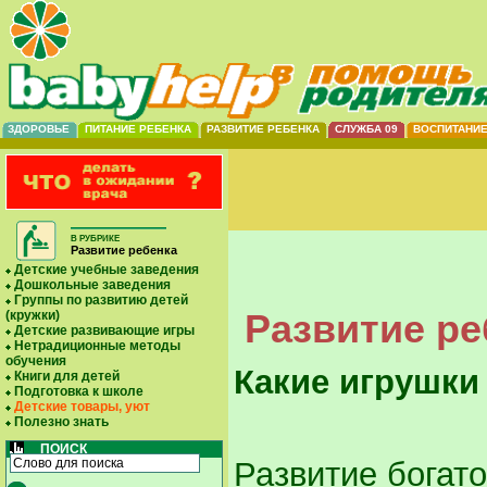
ЗДОРОВЬЕ
ПИТАНИЕ РЕБЕНКА
РАЗВИТИЕ РЕБЕНКА
СЛУЖБА 09
ВОСПИТАНИ
В РУБРИКЕ
Развитие ребенка
Детские учебные заведения
Дошкольные заведения
Группы по развитию детей
Развитие ре
(кружки)
Детские развивающие игры
Нетрадиционные методы
обучения
Какие игрушки
Книги для детей
Подготовка к школе
Детские товары, уют
Полезно знать
ПОИСК
Развитие богат