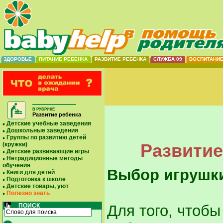
ЗДОРОВЬЕ
ПИТАНИЕ РЕБЕНКА
РАЗВИТИЕ РЕБЕНКА
СЛУЖБА 09
ВОСПИТАНИ
В РУБРИКЕ
Развитие ребенка
Детские учебные заведения
Дошкольные заведения
Группы по развитию детей
Развитие
(кружки)
Детские развивающие игры
Нетрадиционные методы
обучения
Выбор игрушк
Книги для детей
Подготовка к школе
Детские товары, уют
Полезно знать
ПОИСК
Для того, чтоб