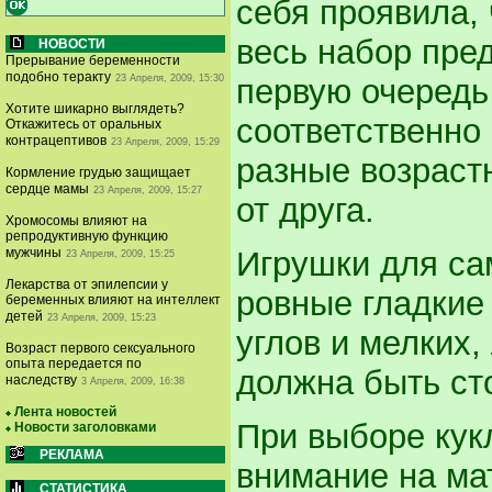
себя проявила,
весь набор пре
НОВОСТИ
Прерывание беременности
подобно теракту
23 Апреля, 2009, 15:30
первую очередь
Хотите шикарно выглядеть?
соответственно 
Откажитесь от оральных
контрацептивов
23 Апреля, 2009, 15:29
разные возраст
Кормление грудью защищает
сердце мамы
23 Апреля, 2009, 15:27
от друга.
Хромосомы влияют на
репродуктивную функцию
Игрушки для са
мужчины
23 Апреля, 2009, 15:25
Лекарства от эпилепсии у
ровные гладкие
беременных влияют на интеллект
детей
23 Апреля, 2009, 15:23
углов и мелких,
Возраст первого сексуального
опыта передается по
должна быть ст
наследству
3 Апреля, 2009, 16:38
Лента новостей
При выборе кук
Новости заголовками
РЕКЛАМА
внимание на мат
СТАТИСТИКА