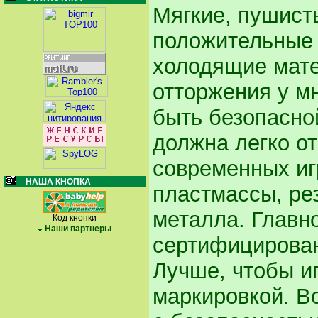
Мягкие, пушис
положительные 
холодящие мат
отторжения у м
быть безопасной
должна легко о
современных иг
НАША КНОПКА
пластмассы, рез
металла. Главн
Код кнопки
Наши партнеры
сертифицирован
Лучше, чтобы и
маркировкой. В