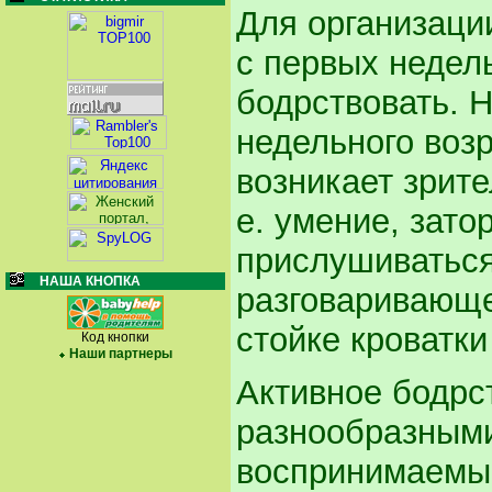
Для организаци
с первых недель
бодрствовать. Н
недельного возр
возникает зрите
е. умение, зат
прислушиваться
НАША КНОПКА
разговаривающе
стойке кроватки
Код кнопки
Наши партнеры
Активное бодрс
разнообразным
воспринимаемым