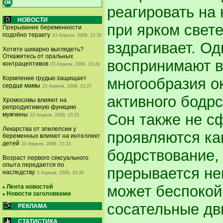
реагировать на
НОВОСТИ
при ярком свете
Прерывание беременности
подобно теракту
23 Апреля, 2009, 15:30
вздрагивает. О
Хотите шикарно выглядеть?
Откажитесь от оральных
воспринимают в
контрацептивов
23 Апреля, 2009, 15:29
Кормление грудью защищает
многообразия о
сердце мамы
23 Апреля, 2009, 15:27
активного бодрст
Хромосомы влияют на
репродуктивную функцию
Сон также не с
мужчины
23 Апреля, 2009, 15:25
Лекарства от эпилепсии у
проявляются ка
беременных влияют на интеллект
детей
23 Апреля, 2009, 15:23
бодрствование,
Возраст первого сексуального
опыта передается по
прерывается не
наследству
3 Апреля, 2009, 16:38
может беспокойн
Лента новостей
Новости заголовками
сосательные дв
РЕКЛАМА
СТАТИСТИКА