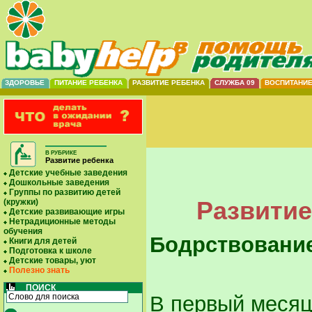
ЗДОРОВЬЕ
ПИТАНИЕ РЕБЕНКА
РАЗВИТИЕ РЕБЕНКА
СЛУЖБА 09
ВОСПИТАНИ
В РУБРИКЕ
Развитие ребенка
Детские учебные заведения
Дошкольные заведения
Группы по развитию детей
Развитие
(кружки)
Детские развивающие игры
Нетрадиционные методы
обучения
Бодрствование
Книги для детей
Подготовка к школе
Детские товары, уют
Полезно знать
ПОИСК
В первый месяц