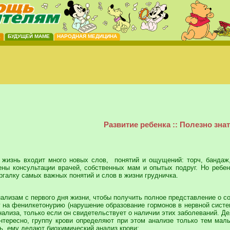
Е
БУДУЩЕЙ МАМЕ
НАРОДНАЯ МЕДИЦИНА
Развитие ребенка :: Полезно зна
жизнь входит много новых слов, понятий и ощущений: торч, бандаж
ны консультации врачей, собственных мам и опытых подруг. Но ребено
ргалку самых важных понятий и слов в жизни грудничка.
ализам с первого дня жизни, чтобы получить полное представление о с
г на фенилкетонурию (нарушение образование гормонов в нервной систе
анализа, только если он свидетельствует о наличии этих заболеваний. Д
интересно, группу крови определяют при этом анализе только тем ма
ь, ему делают биохимический анализ крови;