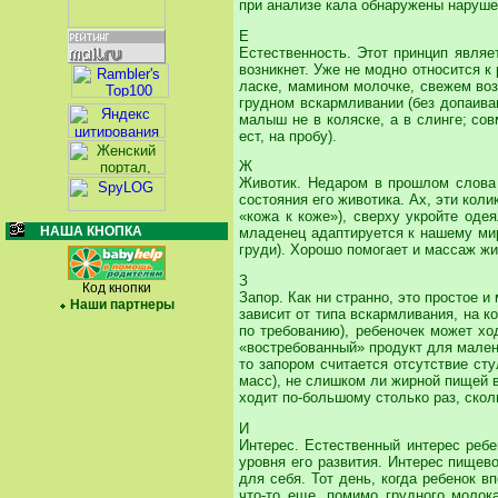
при анализе кала обнаружены наруше
Е
Естественность. Этот принцип явля
возникнет. Уже не модно относится 
ласке, мамином молочке, свежем воз
грудном вскармливании (без допаиван
малыш не в коляске, а в слинге; сов
ест, на пробу).
Ж
Животик. Недаром в прошлом слова 
состояния его животика. Ах, эти кол
«кожа к коже»), сверху укройте оде
НАША КНОПКА
младенец адаптируется к нашему мир
груди). Хорошо помогает и массаж жи
З
Код кнопки
Запор. Как ни странно, это простое 
Наши партнеры
зависит от типа вскармливания, на 
по требованию), ребеночек может хо
«востребованный» продукт для мален
то запором считается отсутствие ст
масс), не слишком ли жирной пищей в
ходит по-большому столько раз, ско
И
Интерес. Естественный интерес ребе
уровня его развития. Интерес пищев
для себя. Тот день, когда ребенок в
что-то еще, помимо грудного молок