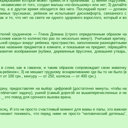
норирования которой может привести к проблемам: 1) меняя подгузник,
, независимо от того, сходил малыш «по-большому» или нет; 3) делайте
лку, а в другое время обходится без него. Последний пункт — должен
аемых трусишках, ребенок не испытывает дискомфорта, связанного с
к и то, что нет на свете ни одного здорового взрослого, который и во
ителей грудничков — Глена Домана (строго определенным образом на
хеме какое-то количество раз по несколько минут). Учитывая критику,
ьной среды» вокруг ребенка: пространство, заполненное разноцветными
ах названия предметов в комнате, и показывая на предмет, обращайте
звития воображения (кубики, деревянные брусочки, домашняя утварь,
 в слинг, как в гамачок, и таким образом сопровождает свою мамочку
а-ребенок»; 3) не мешает грудному вскармливанию где бы то ни было (в
т 100 грн., кенгуру — от 250, коляска — от 400 грн.).
дачу, предоставляя на выбор: цифровой (достаточно минуты, чтобы на
 облегчает задачу), ушной (самый дорогой из вышеперечисленных и не
_ это повод для срочного вызова врача.
сяц. И это не просто счастливый момент для мамы и папы, это важная
чинают понимать, что перед ними не просто “человеческий детеныш”,