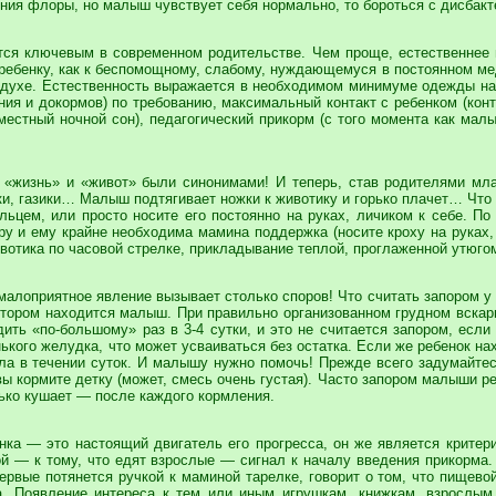
ния флоры, но малыш чувствует себя нормально, то бороться с дисбакт
ется ключевым в современном родительстве. Чем проще, естественнее
к ребенку, как к беспомощному, слабому, нуждающемуся в постоянном м
духе. Естественность выражается в необходимом минимуме одежды на 
ия и докормов) по требованию, максимальный контакт с ребенком (конт
местный ночной сон), педагогический прикорм (с того момента как мал
«жизнь» и «живот» были синонимами! И теперь, став родителями млад
ики, газики… Малыш подтягивает ножки к животику и горько плачет… Что
яльцем, или просто носите его постоянно на руках, личиком к себе. П
у и ему крайне необходима мамина поддержка (носите кроху на руках
вотика по часовой стрелке, прикладывание теплой, проглаженной утюгом
и малоприятное явление вызывает столько споров! Что считать запором у
котором находится малыш. При правильно организованном грудном вскар
дить «по-большому» раз в 3-4 сутки, и это не считается запором, есл
ького желудка, что может усваиваться без остатка. Если же ребенок н
ула в течении суток. И малышу нужно помочь! Прежде всего задумайтес
ы кормите детку (может, смесь очень густая). Часто запором малыши р
лько кушает — после каждого кормления.
нка — это настоящий двигатель его прогресса, он же является крите
ой — к тому, что едят взрослые — сигнал к началу введения прикорма
первые потянется ручкой к маминой тарелке, говорит о том, что пищево
а. Появление интереса к тем или иным игрушкам, книжкам, взрослым