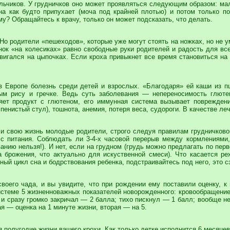
льчиков. У грудничков оно может проявляться следующим образом: ма
ена как будто припухает (моча под крайней плотью) и потом только п
у? Обращайтесь к врачу, только он может подсказать, что делать.
Но родители «пешеходов», которые уже могут стоять на ножках, но не 
нок «на колесиках» равно свободные руки родителей и радость для вс
вигался на цыпочках. Если кроха привыкнет все время становиться на 
в Европе болезнь среди детей и взрослых. «Благодаря» ей каши из п
ным рису и гречке. Ведь суть заболевания — непереносимость глют
ляет продукт с глютеном, его иммунная система вызывает поврежден
пенистый стул), тошнота, анемия, потеря веса, судороги. В качестве л
и свою жизнь молодые родители, строго следуя правилам грудничково
с питания. Соблюдать ли 3-4-х часовой перерыв между кормлениями
анию нельзя!). И нет, если на грудном (грудь можно предлагать по пер
а брожения, что актуально для искуственной смеси). Что касается р
ный цикл сна и бодрствования ребенка, подстраивайтесь под него, это 
воего чада, и вы увидите, что при рождении ему поставили оценку, к 
истеме 5 жизненноважных показателей новорожденного: кровообращени
и сразу громко закричал — 2 балла; тихо пискнул — 1 балл; вообще н
 — оценка на 1 минуте жизни, вторая — на 5.
 полугодие жизни вашего крохи. Как только детке исполнится 6 месяцев