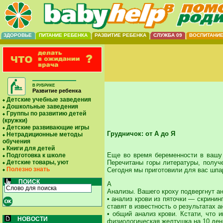
ЗДОРОВЬЕ
ПИТАНИЕ РЕБЕНКА
РАЗВИТИЕ РЕБЕНКА
СЛУЖБА 09
ВОСПИТАНИ
В РУБРИКЕ
Развитие ребенка
Детские учебные заведения
Дошкольные заведения
Группы по развитию детей
(кружки)
Детские развивающие игры
Грудничок: от А до Я
Нетрадиционные методы
обучения
Книги для детей
Еще во время беременности в вашу 
Подготовка к школе
Перечитаны горы литературы, получе
Детские товары, уют
Полезно знать
Сегодня мы приготовили для вас шпа
ПОИСК
А
Анализы. Вашего кроху подвергнут ан
• анализ крови из пяточки — скринин
ставят в известность о результатах 
• общий анализ крови. Кстати, что 
НОВОСТИ
физиологическая желтушка на 10 ден