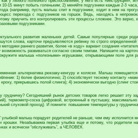
как у любого полезного приспособления, у него есть «инструкция», иг
10-15 минут побыть голеньким; 2) меняйте подгузники каждые 2-3 часа
года (например, пусть малыш спит в подгузнике, ходит в нем на прогу
оцесс перехода с подгузников на горшок. Ведь, находясь в непромок
ому приучить его контролировать эти процессы сложнее. Это верно, ка
разовыми подгузниками.
ктуального развития маленьких детей. Самые популярные среди род
шутся слова, карточи предъявляются ребенку по строго определенной с
методики раннего развития, более «в ходу» вариант создания «питател
возможность развиваться согласно своим темпам. Напишите на карточк
; окружите малыша «полезными» игрушками, открывающими поле для ра
ременная альтернатива рюкзаку-кенгуру и коляске. Малыш помещается
обление: 1) более физиологично; 2) способствует тесному контакту «мам
оху, прикрывшись полой слинга); 4) экономически выгодно (слинг стоит о
у грудничку? Сегодняшний рынок детских товаров легко решает эту за
ий), термометр-соска (цифровой, встроенный в пустышку, максимально
ький слуховой проход). И помните: повышение температуры у грудничка 
” улыбкой малыш порадует родителей не раньше, чем ему исполнится ме
и крошки. Незабываема первая улыбка еще и потому, что родители на
учках и всячески “обслуживать”, а ЧЕЛОВЕК.