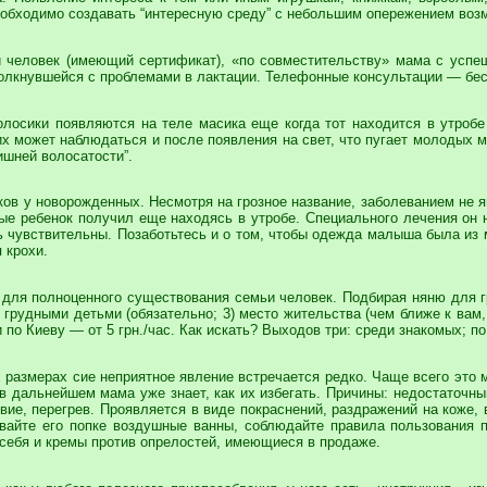
еобходимо создавать “интересную среду” с небольшим опережением возмо
й человек (имеющий сертификат), «по совместительству» мама с успе
олкнувшейся с проблемами в лактации. Телефонные консультации — бе
олосики появляются на теле масика еще когда тот находится в утробе
х может наблюдаться и после появления на свет, что пугает молодых м
ишней волосатости”.
сков у новорожденных. Несмотря на грозное название, заболеванием не
ые ребенок получил еще находясь в утробе. Специального лечения он н
нь чувствительны. Позаботьтесь и о том, чтобы одежда малыша была из
 крохи.
ля полноценного существования семьи человек. Подбирая няню для гр
 грудными детьми (обязательно; 3) место жительства (чем ближе к вам
 по Киеву — от 5 грн./час. Как искать? Выходов три: среди знакомых; по 
 размерах сие неприятное явление встречается редко. Чаще всего это
 в дальнейшем мама уже знает, как их избегать. Причины: недостаточн
вие, перегрев. Проявляется в виде покраснений, раздражений на коже,
ивайте его попке воздушные ванны, соблюдайте правила пользования п
себя и кремы против опрелостей, имеющиеся в продаже.