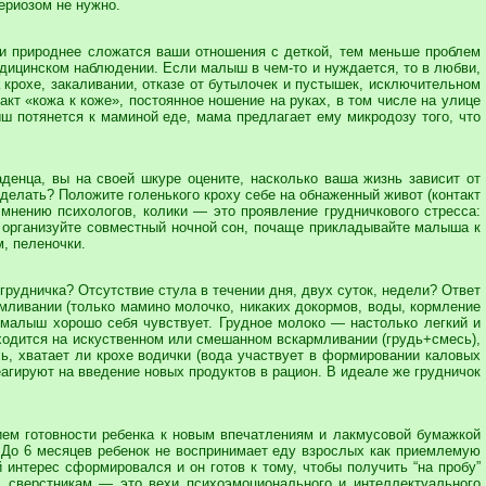
ериозом не нужно.
 и природнее сложатся ваши отношения с деткой, тем меньше проблем
едицинском наблюдении. Если малыш в чем-то и нуждается, то в любви,
крохе, закаливании, отказе от бутылочек и пустышек, исключительном
акт «кожа к коже», постоянное ношение на руках, в том числе на улице
ыш потянется к маминой еде, мама предлагает ему микродозу того, что
енца, вы на своей шкуре оцените, насколько ваша жизнь зависит от
 делать? Положите голенького кроху себе на обнаженный живот (контакт
о мнению психологов, колики — это проявление грудничкового стресса:
, организуйте совместный ночной сон, почаще прикладывайте малыша к
, пеленочки.
 грудничка? Отсутствие стула в течении дня, двух суток, недели? Ответ
мливании (только мамино молочко, никаких докормов, воды, кормление
и малыш хорошо себя чувствует. Грудное молоко — настолько легкий и
аходится на искуственном или смешанном вскармливании (грудь+смесь),
ь, хватает ли крохе водички (вода участвует в формировании каловых
еагируют на введение новых продуктов в рацион. В идеале же грудничок
рием готовности ребенка к новым впечатлениям и лакмусовой бумажкой
. До 6 месяцев ребенок не воспринимает еду взрослых как приемлемую
й интерес сформировался и он готов к тому, чтобы получить “на пробу”
, сверстникам — это вехи психоэмоционального и интеллектуального