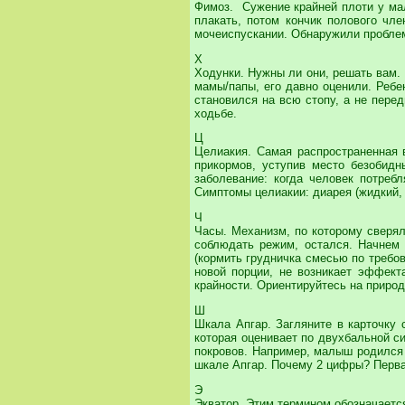
Фимоз. Сужение крайней плоти у ма
плакать, потом кончик полового чл
мочеиспускании. Обнаружили проблем
Х
Ходунки. Нужны ли они, решать вам. 
мамы/папы, его давно оценили. Ребе
становился на всю стопу, а не перед
ходьбе.
Ц
Целиакия. Самая распространенная 
прикормов, уступив место безобид
заболевание: когда человек потреб
Симптомы целиакии: диарея (жидкий, 
Ч
Часы. Механизм, по которому сверял
соблюдать режим, остался. Начнем 
(кормить грудничка смесью по требов
новой порции, не возникает эффект
крайности. Ориентируйтесь на природ
Ш
Шкала Апгар. Загляните в карточку с
которая оценивает по двухбальной с
покровов. Например, малыш родился 
шкале Апгар. Почему 2 цифры? Первая
Э
Экватор. Этим термином обозначается