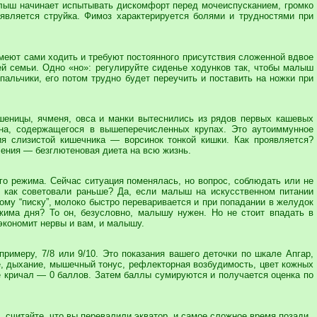
лыш начинает испытывать дискомфорт перед мочеиспусканием, громко
оявляется струйка. Фимоз характерируется болями и трудностями при
умеют сами ходить и требуют постоянного присутствия сложенной вдвое
ей семьи. Одно «но»: регулируйте сиденье ходунков так, чтобы малыш
пальчики, его потом трудно будет переучить и поставить на ножки при
шеницы, ячменя, овса и манки вытеснились из рядов первых кашевых
ена, содержащегося в вышеперечисленных крупах. Это аутоиммунное
ия слизистой кишечника — ворсинок тонкой кишки. Как проявляется?
ечения — безглютеновая диета на всю жизнь.
го режима. Сейчас ситуация поменялась, но вопрос, соблюдать или не
, как советовали раньше? Да, если малыш на искусственном питании
вому “писку”, молоко быстро переваривается и при попадании в желудок
ежима дня? То он, безусловно, малышу нужен. Но не стоит впадать в
сэкономит нервы и вам, и малышу.
примеру, 7/8 или 9/10. Это показания вашего деточки по шкале Апгар,
е, дыхание, мышечный тонус, рефлекторная возбудимость, цвет кожных
е кричал — 0 баллов. Затем баллы сумируются и получается оценка по
, считайте, что вы перевалили экватор, и самое сложное время позади.