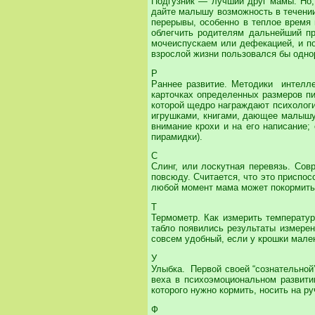
Подгузник — лучший друг мамы. Но, 
дайте малышу возможность в течении 
перерывы, особенно в теплое время 
облегчить родителям дальнейший пр
мочеиспускаем или дефекацией, и пот
взрослой жизни пользовался бы одно
Р
Раннее развитие. Методики интелле
карточках определенных размеров пи
которой щедро награждают психологи 
игрушками, книгами, дающее малышу 
внимание крохи и на его написание
пирамидки).
С
Слинг, или лоскутная перевязь. Сов
повсюду. Считается, что это приспос
любой момент мама может покормить кр
Т
Термометр. Как измерить температур
табло появились результаты измерен
совсем удобный, если у крошки мален
У
Улыбка. Первой своей “сознательной
веха в психоэмоциональном развити
которого нужно кормить, носить на р
Ф