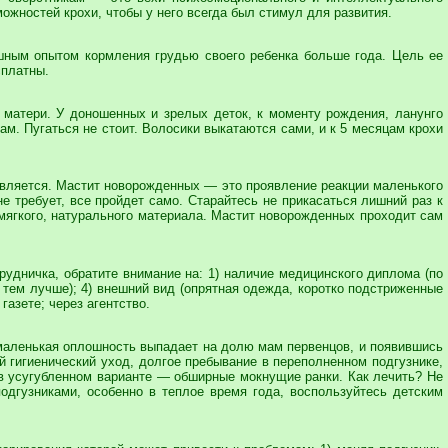
жностей крохи, чтобы у него всегда был стимул для развития.
шным опытом кормления грудью своего ребенка больше года. Цель ее
сплатны.
 матери. У доношенных и зрелых деток, к моменту рождения, ланунго
ам. Пугаться не стоит. Волосики выкатаются сами, и к 5 месяцам крохи
 является. Мастит новорожденных — это проявление реакции маленького
е требует, все пройдет само. Старайтесь не прикасаться лишний раз к
 мягкого, натурального материала. Мастит новорожденных проходит сам
удничка, обратите внимание на: 1) наличие медицинского диплома (по
, тем лучше); 4) внешний вид (опрятная одежда, коротко подстриженные
газете; через агентство.
 маленькая оплошность выпадает на долю мам первенцов, и появившись
ый гигиенический уход, долгое пребывание в переполненном подгузнике,
 в усугубленном варианте — обширные мокнущие ранки. Как лечить? Не
одгузниками, особенно в теплое время года, воспользуйтесь детским