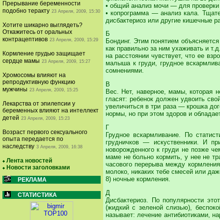
Прерывание беременности
• общий анализ мочи — для проверки 
подобно теракту
23 Апреля, 2009, 15:30
• копрограмма — анализ кала. Тщат
дисбактериоз или другие кишечные р
Хотите шикарно выглядеть?
Откажитесь от оральных
Б
контрацептивов
23 Апреля, 2009, 15:29
Бондинг. Этим понятием объясняется 
как правильно за ним ухаживать и т.
Кормление грудью защищает
на расстоянии чувствует, что ее вз
сердце мамы
23 Апреля, 2009, 15:27
малыша к груди, грудное вскармлив
сомнениями.
Хромосомы влияют на
репродуктивную функцию
В
мужчины
23 Апреля, 2009, 15:25
Вес. Нет, наверное, мамы, которая 
гласят: ребенок должен удвоить сво
Лекарства от эпилепсии у
увеличиться в три раза — крошка дог
беременных влияют на интеллект
нормы, но при этом здоров и обладае
детей
23 Апреля, 2009, 15:23
Г
Возраст первого сексуального
Грудное вскармливание. По статис
опыта передается по
грудничков — искуственники. И пр
наследству
3 Апреля, 2009, 16:38
новорожденного к груди не позже че
маме не больно кормить, у нее не т
Лента новостей
часового перерыва между кормления
Новости заголовками
молоко, никаких тебе смесей или даж
8) ночные кормления.
РЕКЛАМА
Д
СТАТИСТИКА
Дисбактериоз. По популярности эт
(жидкий с зеленой слизью), беспок
называет: лечение антибиотиками, на