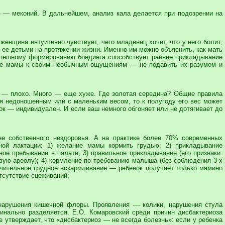
 — меконий. В дальнейшем, анализ кала делается при подозрении на
енщина интуитивно чувствует, чего младенец хочет, что у него болит,
и ее детьми на протяжении жизни. Именно им можно объяснить, как мать
 Успешному формированию бондинга способствует раннее прикладывание
ерие мамы к своим необычным ощущениям — не подавить их разумом и
ало — плохо. Много — еще хуже. Где золотая середина? Общие правила
ся недоношенным или с маленьким весом, то к полугоду его вес может
ок — индивидуален. И если ваш немного обгоняет или не дотягивает до
не собственного нездоровья. А на практике более 70% современных
ной лактации: 1) желание мамы кормить грудью; 2) прикладывание
ое пребывание в палате; 3) правильное прикладывание (его признаки:
вую ареолу); 4) кормление по требованию малыша (без соблюдения 3-х
ючительное грудное вскармливание — ребенок получает только мамино
отсутствие сцеживаний;
 нарушения кишечной флоры. Проявления — колики, нарушения стула
инально разделяется. Е.О. Комаровский среди причин дисбактериоза
 утверждает, что «дисбактериоз — не всегда болезнь»: если у ребенка