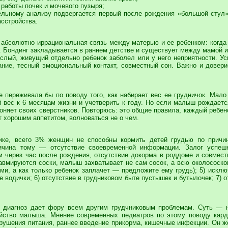
работы почек и мочевого пузыря;
ельному анализу подвергается первый после рождения «большой стул»
асстройства.
абсолютно иррациональная связь между матерью и ее ребенком: когда ж
д. Бондинг закладывается в раннем детстве и существует между мамой 
рослый, живущий отдельно ребенок заболел или у него неприятности.
ание, тесный эмоциональный контакт, совместный сон. Важно и дов
не переживала бы по поводу того, как набирает вес ее грудничок. М
й вес к 6 месяцам жизни и учетверить к году. Но если малыш рождает
оняет своих сверстников. Повторюсь: это общие правила, каждый ребен
т хорошим аппетитом, волноваться не о чем.
тике, всего 3% женщин не способны кормить детей грудью по причи
ичина тому — отсутствие своевременной информации. Залог успеш
м через час после рождения, отсутствие докорма в роддоме и совместн
равмируются соски, малыш захватывает не сам сосок, а всю околососко
ми, а как только ребенок заплачет — предложите ему грудь); 5) искл
е водички; 6) отсутствие в грудниковом быте пустышек и бутылочек; 7) 
от диагноз дает фору всем другим грудчниковым проблемам. Суть —
ойство малыша. Мнение современных педиатров по этому поводу кард
рушения питания, раннее введение прикорма, кишечные инфекции. Он же