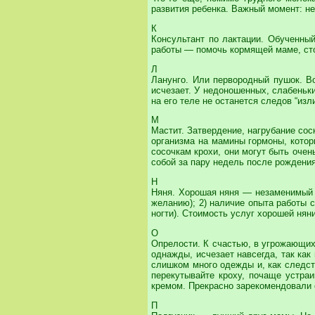
развития ребенка. Важный момент: н
К
Консультант по лактации. Обученны
работы — помочь кормящей маме, ст
Л
Ланунго. Или первородный пушок. В
исчезает. У недоношенных, слабеньки
на его теле не останется следов “изл
М
Мастит. Затвердение, нагрубание со
организма на мамины гормоны, котор
сосочкам крохи, они могут быть оче
собой за пару недель после рождения
Н
Няня. Хорошая няня — незаменимый д
желанию); 2) наличие опыта работы с
ногти). Стоимость услуг хорошей няни
О
Опрелости. К счастью, в угрожающих
однажды, исчезает навсегда, так как
слишком много одежды и, как следст
перекутывайте кроху, почаще устра
кремом. Прекрасно зарекомендовали 
П