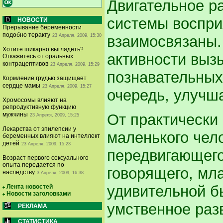
Двигательное р
системы воспри
НОВОСТИ
Прерывание беременности
подобно теракту
23 Апреля, 2009, 15:30
взаимосвязаны.
Хотите шикарно выглядеть?
активности выз
Откажитесь от оральных
контрацептивов
23 Апреля, 2009, 15:29
познавательных 
Кормление грудью защищает
сердце мамы
23 Апреля, 2009, 15:27
очередь, улучша
Хромосомы влияют на
репродуктивную функцию
От практически
мужчины
23 Апреля, 2009, 15:25
Лекарства от эпилепсии у
маленького чел
беременных влияют на интеллект
детей
23 Апреля, 2009, 15:23
передвигающегос
Возраст первого сексуального
опыта передается по
говорящего, мл
наследству
3 Апреля, 2009, 16:38
удивительной б
Лента новостей
Новости заголовками
умственное раз
РЕКЛАМА
СТАТИСТИКА