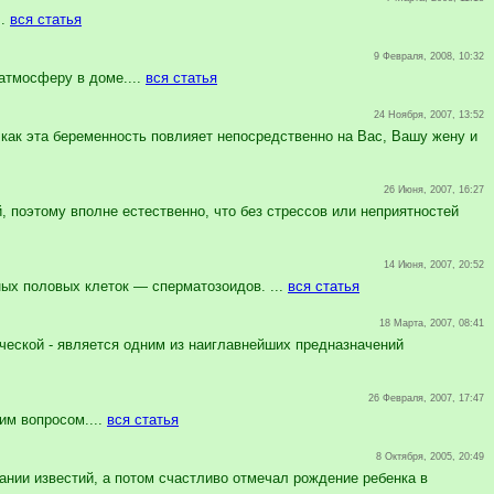
..
вся статья
9 Февраля, 2008, 10:32
атмосферу в доме....
вся статья
24 Ноября, 2007, 13:52
 как эта беременность повлияет непосредственно на Вас, Вашу жену и
26 Июня, 2007, 16:27
 поэтому вполне естественно, что без стрессов или неприятностей
14 Июня, 2007, 20:52
х половых клеток — сперматозоидов. ...
вся статья
18 Марта, 2007, 08:41
ческой - является одним из наиглавнейших предназначений
26 Февраля, 2007, 17:47
им вопросом....
вся статья
8 Октября, 2005, 20:49
нии известий, а потом счастливо отмечал рождение ребенка в