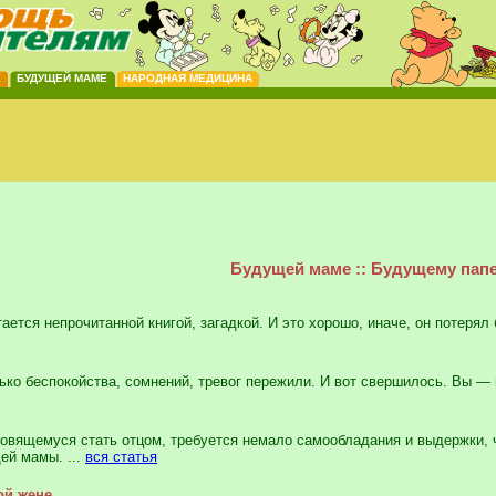
Е
БУДУЩЕЙ МАМЕ
НАРОДНАЯ МЕДИЦИНА
Будущей маме :: Будущему пап
ся непрочитанной книгой, загадкой. И это хорошо, иначе, он потерял б
о беспокойства, сомнений, тревог пережили. И вот свершилось. Вы — п
вящемуся стать отцом, требуется немало самообладания и выдержки, ч
ей мамы. ...
вся статья
ой жене