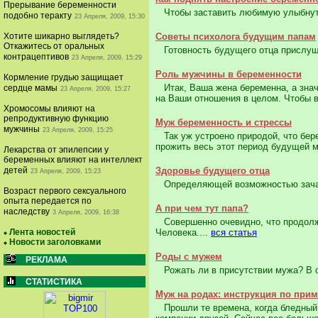
Прерывание беременности
Чтобы заставить любимую улыбнутьс
подобно теракту
23 Апреля, 2009, 15:30
Хотите шикарно выглядеть?
Советы психолога будущим папам
Откажитесь от оральных
Готовность будущего отца прислуша
контрацептивов
23 Апреля, 2009, 15:29
Роль мужчины в беременности
Кормление грудью защищает
Итак, Ваша жена беременна, а значи
сердце мамы
23 Апреля, 2009, 15:27
на Ваши отношения в целом. Чтобы в
Хромосомы влияют на
репродуктивную функцию
Муж беременность и стрессы
мужчины
23 Апреля, 2009, 15:25
Так уж устроено природой, что бере
прожить весь этот период будущей м
Лекарства от эпилепсии у
беременных влияют на интеллект
детей
Здоровье будущего отца
23 Апреля, 2009, 15:23
Определяющей возможностью зачати
Возраст первого сексуального
опыта передается по
А при чем тут папа?
наследству
3 Апреля, 2009, 16:38
Совершенно очевидно, что продолжен
Лента новостей
Человека....
вся статья
Новости заголовками
Роды с мужем
РЕКЛАМА
Рожать ли в присутствии мужа? В о
СТАТИСТИКА
Муж на родах: инструкция по при
Прошли те времена, когда бледный 