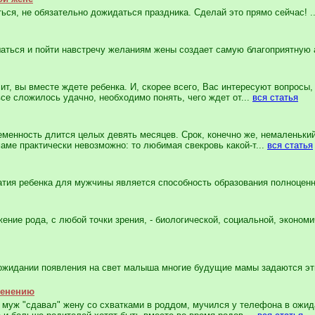
я, не обязательно дожидаться праздника. Сделай это прямо сейчас! .
ться и пойти навстречу желаниям жены создает самую благоприятную 
т, вы вместе ждете ребенка. И, скорее всего, Вас интересуют вопросы,
се сложилось удачно, необходимо понять, чего ждет от...
вся статья
менность длится целых девять месяцев. Срок, конечно же, немаленький,
аме практически невозможно: то любимая свекровь какой-т...
вся статья
я ребенка для мужчины является способность образования полноценны
ие рода, с любой точки зрения, - биологической, социальной, экономи
жидании появления на свет малыша многие будущие мамы задаются эт
менению
муж "сдавал" жену со схватками в роддом, мучился у телефона в ожида