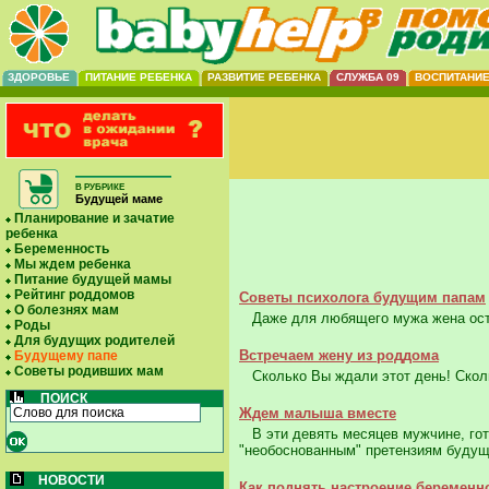
ЗДОРОВЬЕ
ПИТАНИЕ РЕБЕНКА
РАЗВИТИЕ РЕБЕНКА
СЛУЖБА 09
ВОСПИТАНИ
В РУБРИКЕ
Будущей маме
Планирование и зачатие
ребенка
Беременность
Мы ждем ребенка
Питание будущей мамы
Рейтинг роддомов
Советы психолога будущим папам
О болезнях мам
Даже для любящего мужа жена остает
Роды
Для будущих родителей
Встречаем жену из роддома
Будущему папе
Советы родивших мам
Сколько Вы ждали этот день! Скольк
ПОИСК
Ждем малыша вместе
В эти девять месяцев мужчине, гото
"необоснованным" претензиям будущ
НОВОСТИ
Как поднять настроение беременн