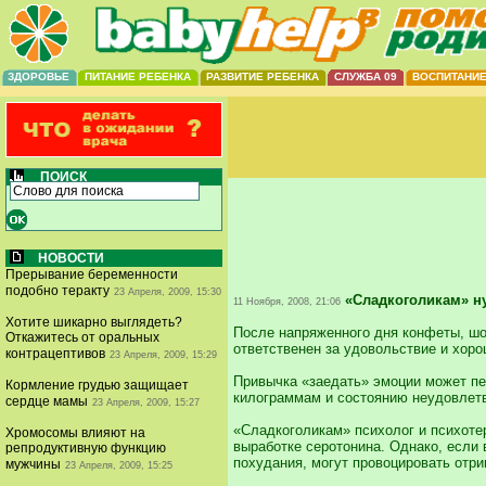
ЗДОРОВЬЕ
ПИТАНИЕ РЕБЕНКА
РАЗВИТИЕ РЕБЕНКА
СЛУЖБА 09
ВОСПИТАНИ
ПОИСК
НОВОСТИ
Прерывание беременности
подобно теракту
23 Апреля, 2009, 15:30
«Сладкоголикам» н
11 Ноября, 2008, 21:06
Хотите шикарно выглядеть?
После напряженного дня конфеты, шок
Откажитесь от оральных
ответственен за удовольствие и хоро
контрацептивов
23 Апреля, 2009, 15:29
Привычка «заедать» эмоции может пер
Кормление грудью защищает
килограммам и состоянию неудовлетв
сердце мамы
23 Апреля, 2009, 15:27
«Сладкоголикам» психолог и психоте
Хромосомы влияют на
выработке серотонина. Однако, если
репродуктивную функцию
похудания, могут провоцировать отри
мужчины
23 Апреля, 2009, 15:25