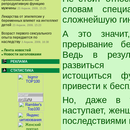
репродуктивную функцию
словам специ
мужчины
23 Апреля, 2009, 15:25
сложнейшую гин
Лекарства от эпилепсии у
беременных влияют на интеллект
детей
23 Апреля, 2009, 15:23
А это значит
Возраст первого сексуального
опыта передается по
прерывание бе
наследству
3 Апреля, 2009, 16:38
Лента новостей
Ведь в резул
Новости заголовками
РЕКЛАМА
развиться в
СТАТИСТИКА
истощиться ф
привести к бес
Но, даже в т
наступает, жен
последствиями 