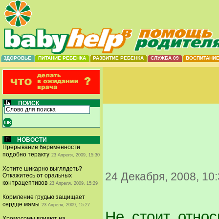
ЗДОРОВЬЕ
ПИТАНИЕ РЕБЕНКА
РАЗВИТИЕ РЕБЕНКА
СЛУЖБА 09
ВОСПИТАНИ
ПОИСК
НОВОСТИ
Прерывание беременности
подобно теракту
23 Апреля, 2009, 15:30
Хотите шикарно выглядеть?
24 Декабря, 2008, 10
Откажитесь от оральных
контрацептивов
23 Апреля, 2009, 15:29
Кормление грудью защищает
сердце мамы
23 Апреля, 2009, 15:27
Не стоит относ
Хромосомы влияют на