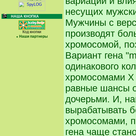
вариации и вли
несущих мужски
НАША КНОПКА
Мужчины с верс
производят бол
Код кнопки
Наши партнеры
хромосомой, по
Вариант гена "m
одинакового ко
хромосомами X 
равные шансы о
дочерьми. И, на
вырабатывать б
хромосомами, п
гена чаще стано