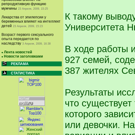
репродуктивную функцию
мужчины
23 Апреля, 2009, 15:25
К такому вывод
Лекарства от эпилепсии у
беременных влияют на интеллект
Университета Н
детей
23 Апреля, 2009, 15:23
Возраст первого сексуального
опыта передается по
наследству
3 Апреля, 2009, 16:38
В ходе работы 
Лента новостей
Новости заголовками
927 семей, сод
РЕКЛАМА
387 жителях Се
СТАТИСТИКА
Результаты исс
что существует 
которого зависи
или девочки. Н