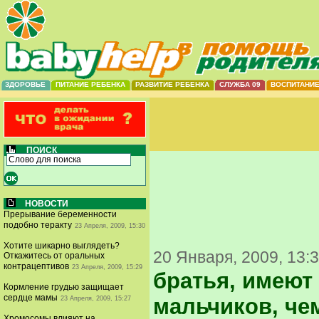
ЗДОРОВЬЕ
ПИТАНИЕ РЕБЕНКА
РАЗВИТИЕ РЕБЕНКА
СЛУЖБА 09
ВОСПИТАНИ
ПОИСК
НОВОСТИ
Прерывание беременности
подобно теракту
23 Апреля, 2009, 15:30
Хотите шикарно выглядеть?
20 Января, 2009, 13:
Откажитесь от оральных
контрацептивов
23 Апреля, 2009, 15:29
братья, имеют
Кормление грудью защищает
сердце мамы
мальчиков, че
23 Апреля, 2009, 15:27
Хромосомы влияют на