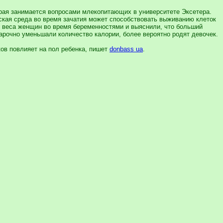
орая занимается вопросами млекопитающих в университете Эксетера.
нская среда во время зачатия может способствовать выживанию клеток
е веса женщин во время беременностями и выяснили, что больший
арочно уменьшали количество калории, более вероятно родят девочек.
ов повлияет на пол ребенка, пишет
donbass ua
.