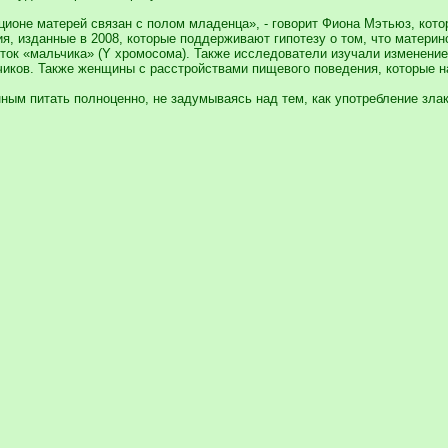
ционе матерей связан с полом младенца», - говорит Фиона Мэтьюз, кот
я, изданные в 2008, которые поддерживают гипотезу о том, что матери
еток «мальчика» (Y хромосома). Также исследователи изучали изменени
чиков. Также женщины с расстройствами пищевого поведения, которые н
ным питать полноценно, не задумываясь над тем, как употребление злак