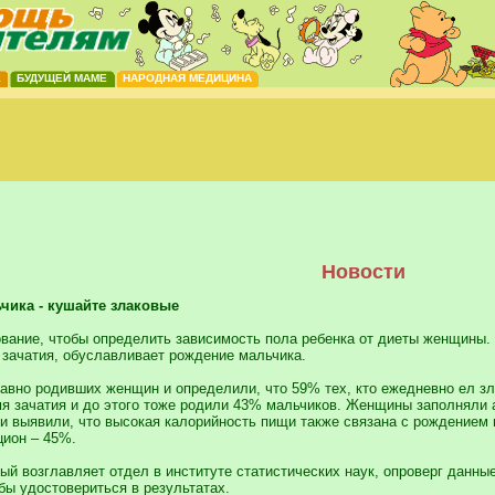
Е
БУДУЩЕЙ МАМЕ
НАРОДНАЯ МЕДИЦИНА
Новости
чика - кушайте злаковые
вание, чтобы определить зависимость пола ребенка от диеты женщины. 
зачатия, обуславливает рождение мальчика.
авно родивших женщин и определили, что 59% тех, кто ежедневно ел зл
мя зачатия и до этого тоже родили 43% мальчиков. Женщины заполняли а
и выявили, что высокая калорийность пищи также связана с рождением 
цион – 45%.
ый возглавляет отдел в институте статистических наук, опроверг данны
бы удостовериться в результатах.