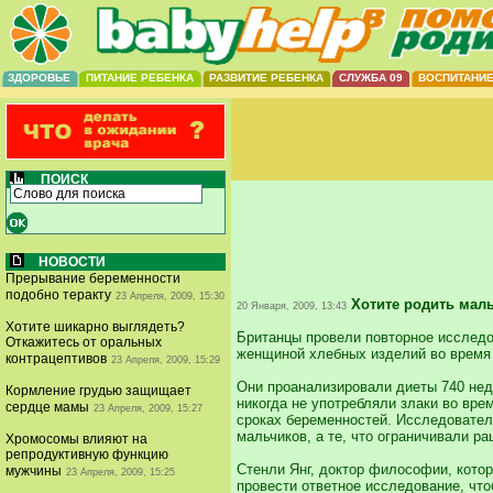
ЗДОРОВЬЕ
ПИТАНИЕ РЕБЕНКА
РАЗВИТИЕ РЕБЕНКА
СЛУЖБА 09
ВОСПИТАНИ
ПОИСК
НОВОСТИ
Прерывание беременности
подобно теракту
23 Апреля, 2009, 15:30
Хотите родить маль
20 Января, 2009, 13:43
Хотите шикарно выглядеть?
Британцы провели повторное исследо
Откажитесь от оральных
женщиной хлебных изделий во время 
контрацептивов
23 Апреля, 2009, 15:29
Они проанализировали диеты 740 нед
Кормление грудью защищает
никогда не употребляли злаки во вре
сердце мамы
23 Апреля, 2009, 15:27
сроках беременностей. Исследовател
мальчиков, а те, что ограничивали ра
Хромосомы влияют на
репродуктивную функцию
Стенли Янг, доктор философии, котор
мужчины
23 Апреля, 2009, 15:25
провести ответное исследование, что