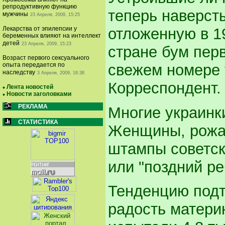
репродуктивную функцию
теперь наверст
мужчины
23 Апреля, 2009, 15:25
отложенную в 1
Лекарства от эпилепсии у
беременных влияют на интеллект
детей
23 Апреля, 2009, 15:23
стране бум перв
Возраст первого сексуального
свежем номере 
опыта передается по
наследству
3 Апреля, 2009, 16:38
Корреспондент.
Лента новостей
Новости заголовками
РЕКЛАМА
Многие украинк
СТАТИСТИКА
Женщины, рожа
штампы советск
или "поздний ре
Тенденцию подт
радость матери