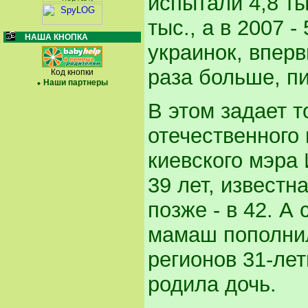
испытали 4,8 ты
тыс., а в 2007 -
НАША КНОПКА
украинок, вперв
раза больше, п
Код кнопки
Наши партнеры
В этом задает т
отечественного
киевского мэра
39 лет, известн
позже - в 42. А
мамаш пополнил
регионов 31-ле
родила дочь.