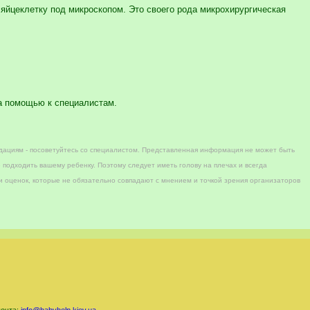
 яйцеклетку под микроскопом. Это своего рода микрохирургическая
за помощью к специалистам.
дациям - посоветуйтесь со специалистом. Представленная информация не может быть
 подходить вашему ребенку. Поэтому следует иметь голову на плечах и всегда
 оценок, которые не обязательно совпадают с мнением и точкой зрения организаторов