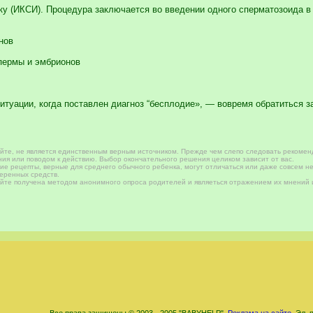
ку (ИКСИ). Процедура заключается во введении одного сперматозоида в
нов
спермы и эмбрионов
итуации, когда поставлен диагноз “бесплодие», — вовремя обратиться 
те, не является единственным верным источником. Прежде чем слепо следовать рекомен
ия или поводом к действию. Выбор окончательного решения целиком зависит от вас.
е рецепты, верные для среднего обычного ребенка, могут отличаться или даже совсем не
веренных средств.
те получена методом анонимного опроса родителей и являеться отражением их мнений и