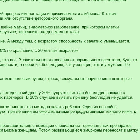
ий процесс имплантации и приживаемости эмбриона. К таким
 или отсутствие детородного органа.
 шейке матки), эндометриоз (заболевание, при котором клетки
 пузыре, кишечнике, на дне малого таза).
ие. А между тем, с возрастом способность к зачатию уменьшается.
 10% по сравнению с 20-летним возрастом.
это вес. Значительные отклонения от нормального веса тела, будь то
льности, а порой и к бесплодию, как у женщин, так и у мужчин. По
ваемые половым путем, стресс, сексуальные нарушения и некоторые
а сегодняшний день у 30% супружеских пар бесплодие связано с
х партнеров. В 10% случаев выявить причину бесплодия не удается.
агает множество методов зачать ребенка. Один из способов
зуют при лечении вспомогательными репродуктивными технологиями, к
и (предварительно с помощью специальных гормональных препаратов
 организма женщины. Потом развивающиеся эмбрионы переносят в матку