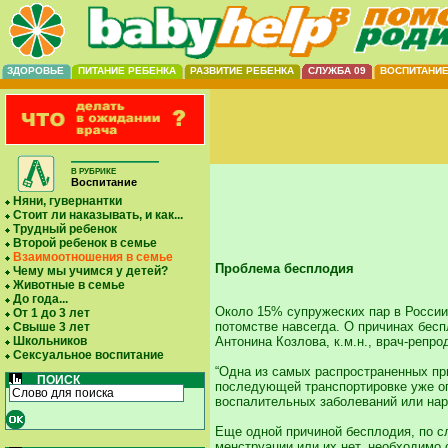
ЗДОРОВЬЕ
ПИТАНИЕ РЕБЕНКА
РАЗВИТИЕ РЕБЕНКА
СЛУЖБА 09
ВОСПИТАНИ
В РУБРИКЕ
Воспитание
Няни, гувернантки
Стоит ли наказывать, и как...
Трудный ребенок
Второй ребенок в семье
Взаимоотношения в семье
Проблема бесплодия
Чему мы учимся у детей?
Животные в семье
До года...
Около 15% супружеских пар в России 
От 1 до 3 лет
потомстве навсегда. О причинах бес
Свыше 3 лет
Антонина Козлова, к.м.н., врач-репр
Школьников
Сексуальное воспитание
“Одна из самых распространенных пр
ПОИСК
последующей транспортировке уже оп
воспалительных заболеваний или нар
Еще одной причиной бесплодия, по с
менструации или их нет, необходимо