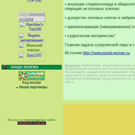
• инъекция сперматозоида в яйцеклет
операция на половых клетках.
• донорство половых клеток и эмбрио
• криоконсервация (замораживание) 
• суррогатное материнство“
Главная задача супружеской пары в с
Источник:
http://www.portal-women.ru
Внимание!
Информация, представленная на сай
НАША КНОПКА
предметом для принятия окончательного решен
Не забывайте: каждый ребенок уникален и общи
советоваться с врачом, даже в отношении про
Справочная информация представленная на сай
сайта.
Код кнопки
Наши партнеры
Хостинг и сопровождение сайта:
NEWSITE.COM.UA