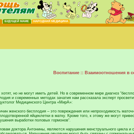
Е
БУДУЩЕЙ МАМЕ
НАРОДНАЯ МЕДИЦИНА
Воспитание :: Взаимоотношения в с
хотят, но не могут иметь детей. Но в современном мире диагноз “беспло
плодия и современных методах зачатия нам рассказала эксперт просве
одуктолог Медицинского Центра «МирА»:
ичин женского бесплодия – это повреждения или непроходимость маточ
лодотворенной яйцеклетки в матку. Кроме того, к этому же могут прив
ушения выработки половых гормонов“.
ловам доктора Антонины, являются нарушения менструального цикла и 
 обследоваться. Нарушения овуляции могут быть связаны с гормональны