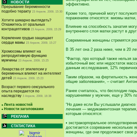
НОВОСТИ
эффективно.
Прерывание беременности
подобно теракту
23 Апреля, 2009, 15:30
Кроме того, причиной могут послужи
поражениям относятся: миомы матки,
Хотите шикарно выглядеть?
Откажитесь от оральных
Влияние на способность зачатия могу
контрацептивов
23 Апреля, 2009, 15:29
внутреннего слоя матки растут в дру
Кормление грудью защищает
Современные женщины стремятся рожа
сердце мамы
23 Апреля, 2009, 15:27
В 35 лет она 2 раза ниже, чем в 20 
Хромосомы влияют на
репродуктивную функцию
“Фактор, про который также нельзя 
мужчины
23 Апреля, 2009, 15:25
избыточный вес или недостаток массы
данным исследования, 12% первичног
Лекарства от эпилепсии у
беременных влияют на интеллект
Таким образом, на фертильность жен
детей
23 Апреля, 2009, 15:23
общие заболевания», – считает Антон
Возраст первого сексуального
Ранее считалось, что бесплодие пар
опыта передается по
нарушениями у мужчин, еще у 30% па
наследству
3 Апреля, 2009, 16:38
“Но даже если Вы услышали диагноз 
Лента новостей
лечения — медикаментозная терапия,
Новости заголовками
которым относятся:
РЕКЛАМА
• экстракорпоральное оплодотворени
СТАТИСТИКА
достигается созревание нескольких 
женщины, где они продолжают свое р