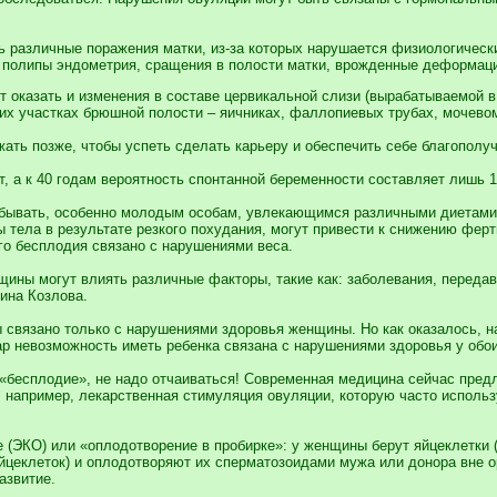
ть различные поражения матки, из-за которых нарушается физиологическ
 полипы эндометрия, сращения в полости матки, врожденные деформации
т оказать и изменения в составе цервикальной слизи (вырабатываемой в
гих участках брюшной полости – яичниках, фаллопиевых трубах, мочевом
ть позже, чтобы успеть сделать карьеру и обеспечить себе благополуч
лет, а к 40 годам вероятность спонтанной беременности составляет лишь
забывать, особенно молодым особам, увлекающимся различными диетами, 
 тела в результате резкого похудания, могут привести к снижению ферти
о бесплодия связано с нарушениями веса.
щины могут влиять различные факторы, такие как: заболевания, переда
ина Козлова.
ы связано только с нарушениями здоровья женщины. Но как оказалось, н
р невозможность иметь ребенка связана с нарушениями здоровья у обои
«бесплодие», не надо отчаиваться! Современная медицина сейчас предл
 например, лекарственная стимуляция овуляции, которую часто исполь
е (ЭКО) или «оплодотворение в пробирке»: у женщины берут яйцеклетк
яйцеклеток) и оплодотворяют их сперматозоидами мужа или донора вне
азвитие.