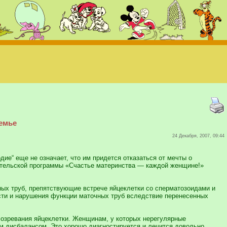
емье
24 Декабря, 2007, 09:44
дие“ еще не означает, что им придется отказаться от мечты о
тительской программы «Счастье материнства — каждой женщине!»
ных труб, препятствующие встрече яйцеклетки со сперматозоидами и
ести и нарушения функции маточных труб вследствие перенесенных
созревания яйцеклетки. Женщинам, у которых нерегулярные
м дисбалансом. Это хорошо диагностируется и лечится довольно