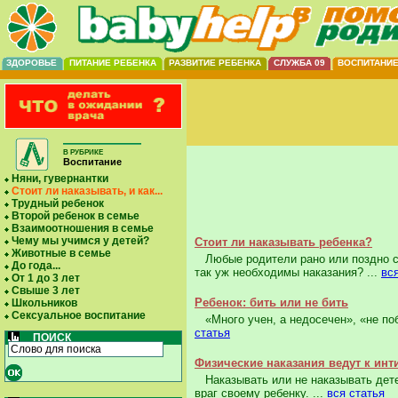
ЗДОРОВЬЕ
ПИТАНИЕ РЕБЕНКА
РАЗВИТИЕ РЕБЕНКА
СЛУЖБА 09
ВОСПИТАНИ
В РУБРИКЕ
Воспитание
Няни, гувернантки
Стоит ли наказывать, и как...
Трудный ребенок
Второй ребенок в семье
Взаимоотношения в семье
Чему мы учимся у детей?
Стоит ли наказывать ребенка?
Животные в семье
Любые родители рано или поздно ст
До года...
так уж необходимы наказания? ...
вс
От 1 до 3 лет
Свыше 3 лет
Ребенок: бить или не бить
Школьников
Сексуальное воспитание
«Много учен, а недосечен», «не поб
статья
ПОИСК
Физические наказания ведут к и
Наказывать или не наказывать детей
враг своему ребенку. ...
вся статья