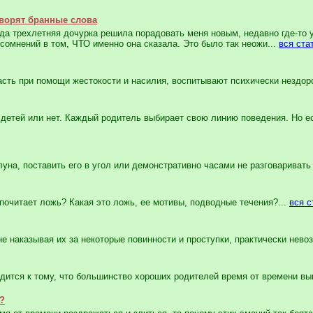
оворят бранные слова
да трехлетняя дочурка решила порадовать меня новым, недавно где-то
сомнений в том, ЧТО именно она сказала. Это было так неожи...
вся ста
ь при помощи жестокости и насилия, воспитывают психически нездоро
детей или нет. Каждый родитель выбирает свою линию поведения. Но ес
на, поставить его в угол или демонстративно часами не разговаривать 
очитает ложь? Какая это ложь, ее мотивы, подводные течения?...
вся с
 наказывая их за некоторые повинности и проступки, практически невоз
ится к тому, что большинство хороших родителей время от времени вы
?