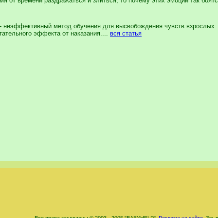
от времени раздражаться и злиться, то почему этих эмоций так боятс
 неэффективный метод обучения для высвобождения чувств взрослых. 
ательного эффекта от наказания....
вся статья