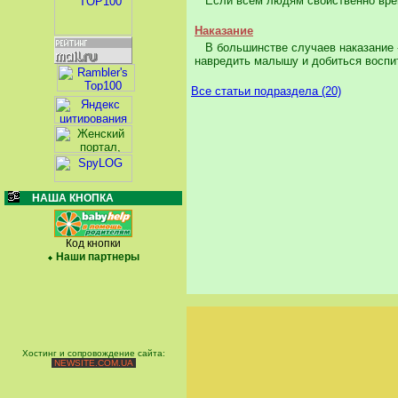
Если всем людям свойственно время 
Наказание
В большинстве случаев наказание -
навредить малышу и добиться воспит
Все статьи подраздела (20)
НАША КНОПКА
Код кнопки
Наши партнеры
Хостинг и сопровождение сайта:
NEWSITE.COM.UA