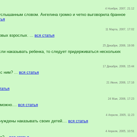
4 Ноября, 2007, 21:12
 услышанным словом. Ангелина громко и четко выговорила бранное
тья
11 Марта, 2007, 17:02
вых взрослых. ...
вся статья
25 Декабря, 2006, 19:06
ли наказывать ребенка, то следует придерживаться нескольких
17 Декабря, 2006, 15:44
с ним? ...
вся статья
21 Июня, 2006, 17:16
татья
24 Мая, 2006, 17:23
можно....
вся статья
4 Апреля, 2005, 11:23
нуждены наказывать своих детей....
вся статья
4 Апреля, 2005, 10:51