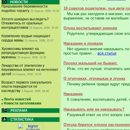
НОВОСТИ
Прерывание беременности
10 советов родителям, чьи дети г
подобно теракту
23 Апреля, 2009, 15:30
Мы как раз заходили в магазин, ког
выражение, не оставив ни малейших 
Хотите шикарно выглядеть?
Откажитесь от оральных
контрацептивов
Олуха воспитывают ремнем
23 Апреля, 2009, 15:29
Родители, утверждающие свою власт
Кормление грудью защищает
сердце мамы
23 Апреля, 2009, 15:27
Наказание и похвала
Хромосомы влияют на
Нет единого мнения наказывать ли 
репродуктивную функцию
простых правил....
вся статья
мужчины
23 Апреля, 2009, 15:25
Плохих малышей не бывает.
Лекарства от эпилепсии у
Итак, что же лучше: отшлепать шалу
беременных влияют на интеллект
детей
23 Апреля, 2009, 15:23
О лгунчиках, лгунишках и лгунах
Возраст первого сексуального
Почему ребенок правде вдруг предп
опыта передается по
наследству
3 Апреля, 2009, 16:38
Наказание
Лента новостей
К сожалению, воспитывать детей, не
Новости заголовками
Наказывать или не наказывать?
РЕКЛАМА
Разумный ответ на этот вопрос свод
СТАТИСТИКА
Откуда берется плохое настроение