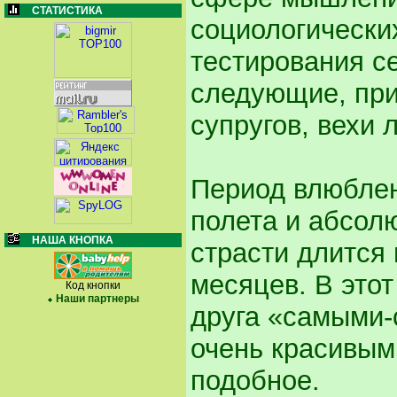
СТАТИСТИКА
социологически
тестирования с
следующие, при
супругов, вехи 
Период влюблен
полета и абсол
НАША КНОПКА
страсти длится
месяцев. В этот
Код кнопки
Наши партнеры
друга «самыми
очень красивым
подобное.