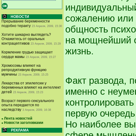
индивидуальный 
сожалению или 
НОВОСТИ
Прерывание беременности
подобно теракту
общность психо
23 Апреля, 2009, 15:30
Хотите шикарно выглядеть?
на мощнейший с
Откажитесь от оральных
контрацептивов
23 Апреля, 2009, 15:29
жизнь.
Кормление грудью защищает
сердце мамы
23 Апреля, 2009, 15:27
Хромосомы влияют на
репродуктивную функцию
мужчины
23 Апреля, 2009, 15:25
Факт развода, п
Лекарства от эпилепсии у
беременных влияют на интеллект
именно с неуме
детей
23 Апреля, 2009, 15:23
контролировать 
Возраст первого сексуального
опыта передается по
наследству
первую очередь
3 Апреля, 2009, 16:38
Лента новостей
Но наиболее вы
Новости заголовками
РЕКЛАМА
сфере мышления