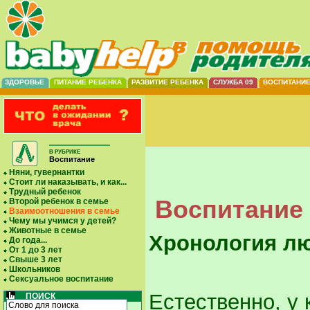
ЗДОРОВЬЕ
ПИТАНИЕ РЕБЕНКА
РАЗВИТИЕ РЕБЕНКА
СЛУЖБА 09
ВОСПИТАНИ
В РУБРИКЕ
Воспитание
Няни, гувернантки
Стоит ли наказывать, и как...
Трудный ребенок
Воспитание 
Второй ребенок в семье
Взаимоотношения в семье
Чему мы учимся у детей?
Животные в семье
Хронология л
До года...
От 1 до 3 лет
Свыше 3 лет
Школьников
Сексуальное воспитание
Естественно, у
ПОИСК