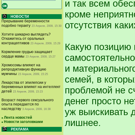
и так всем обес
кроме неприятно
НОВОСТИ
Прерывание беременности
отсутствия каки
подобно теракту
23 Апреля, 2009, 15:30
Хотите шикарно выглядеть?
Откажитесь от оральных
контрацептивов
Какую позицию 
23 Апреля, 2009, 15:29
Кормление грудью защищает
самостоятельно,
сердце мамы
23 Апреля, 2009, 15:27
Хромосомы влияют на
и материальног
репродуктивную функцию
мужчины
23 Апреля, 2009, 15:25
семей, в котор
Лекарства от эпилепсии у
беременных влияют на интеллект
проблемой не с
детей
23 Апреля, 2009, 15:23
денег просто не
Возраст первого сексуального
опыта передается по
наследству
уж выискивать д
3 Апреля, 2009, 16:38
Лента новостей
лишнее.
Новости заголовками
РЕКЛАМА