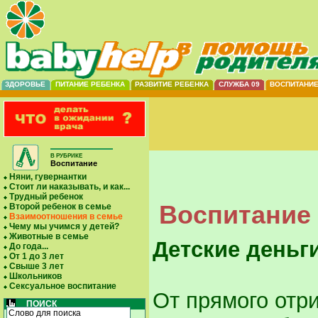
ЗДОРОВЬЕ
ПИТАНИЕ РЕБЕНКА
РАЗВИТИЕ РЕБЕНКА
СЛУЖБА 09
ВОСПИТАНИ
В РУБРИКЕ
Воспитание
Няни, гувернантки
Стоит ли наказывать, и как...
Трудный ребенок
Воспитание 
Второй ребенок в семье
Взаимоотношения в семье
Чему мы учимся у детей?
Животные в семье
Детские деньги
До года...
От 1 до 3 лет
Свыше 3 лет
Школьников
Сексуальное воспитание
От прямого отр
ПОИСК