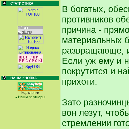
СТАТИСТИКА
В богатых, обе
противников об
причина - прям
материальных б
развращающе, и 
Если уж ему и н
покрутится и н
НАША КНОПКА
прихоти.
Код кнопки
Наши партнеры
Зато разночинцы
вон лезут, чтоб
стремлении гот