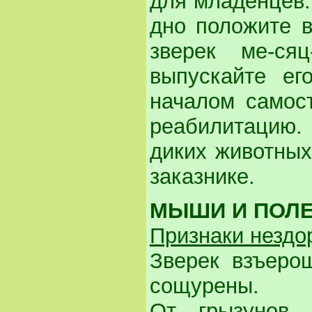
для младенцев.
дно положите в
зверек ме-с
выпускайте ег
началом самос
реабилитацию
диких животных
заказнике.
МЫШИ И ПОЛ
Признаки нездо
Зверек взъеро
сощурены.
От грызунов 