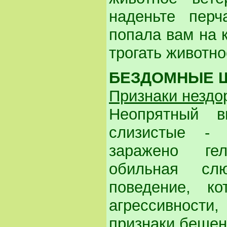
наденьте перч
попала вам на к
трогать животно
БЕЗДОМНЫЕ 
Признаки нездо
Неопрятный в
слизистые - 
заражено ге
обильная слю
поведение, к
агрессивности,
признаки бешен