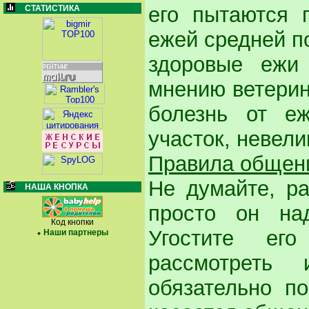
его пытаются п
СТАТИСТИКА
ежей средней п
здоровые ежи 
мнению ветерин
болезнь от е
участок, невели
Правила общен
Не думайте, ра
НАША КНОПКА
просто он на
Код кнопки
Угостите ег
Наши партнеры
рассмотреть
обязательно п