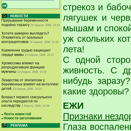
стрекоз и бабоч
лягушек и черв
НОВОСТИ
Прерывание беременности
подобно теракту
мышам и спокой
23 Апреля, 2009, 15:30
Хотите шикарно выглядеть?
уж скольких ко
Откажитесь от оральных
контрацептивов
23 Апреля, 2009, 15:29
лета!
Кормление грудью защищает
сердце мамы
23 Апреля, 2009, 15:27
С одной сторо
Хромосомы влияют на
живность. С д
репродуктивную функцию
мужчины
23 Апреля, 2009, 15:25
нибудь заразу?
Лекарства от эпилепсии у
беременных влияют на интеллект
какие здоровы?
детей
23 Апреля, 2009, 15:23
Возраст первого сексуального
опыта передается по
ЕЖИ
наследству
3 Апреля, 2009, 16:38
Признаки нездо
Лента новостей
Новости заголовками
Глаза воспалены
РЕКЛАМА