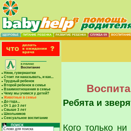
ЗДОРОВЬЕ
ПИТАНИЕ РЕБЕНКА
РАЗВИТИЕ РЕБЕНКА
СЛУЖБА 09
ВОСПИТАНИ
В РУБРИКЕ
Воспитание
Няни, гувернантки
Стоит ли наказывать, и как...
Трудный ребенок
Воспита
Второй ребенок в семье
Взаимоотношения в семье
Чему мы учимся у детей?
Животные в семье
Ребята и зверя
До года...
От 1 до 3 лет
Свыше 3 лет
Школьников
Сексуальное воспитание
Кого только ни
ПОИСК