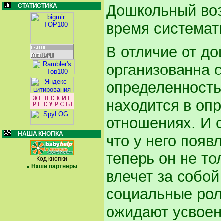
Дошкольный воз
СТАТИСТИКА
время системат
В отличие от д
организованна 
определенность
находится в оп
отношениях. И 
НАША КНОПКА
что у него появ
теперь он не то
Код кнопки
Наши партнеры
влечет за собо
социальные рол
ожидают усвоен