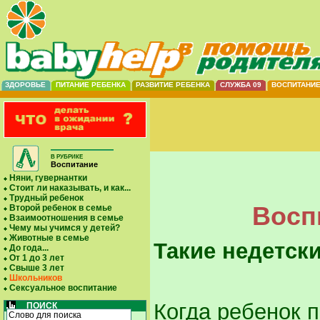
ЗДОРОВЬЕ
ПИТАНИЕ РЕБЕНКА
РАЗВИТИЕ РЕБЕНКА
СЛУЖБА 09
ВОСПИТАНИ
В РУБРИКЕ
Воспитание
Няни, гувернантки
Стоит ли наказывать, и как...
Трудный ребенок
Восп
Второй ребенок в семье
Взаимоотношения в семье
Чему мы учимся у детей?
Животные в семье
Такие недетск
До года...
От 1 до 3 лет
Свыше 3 лет
Школьников
Сексуальное воспитание
Когда ребенок п
ПОИСК