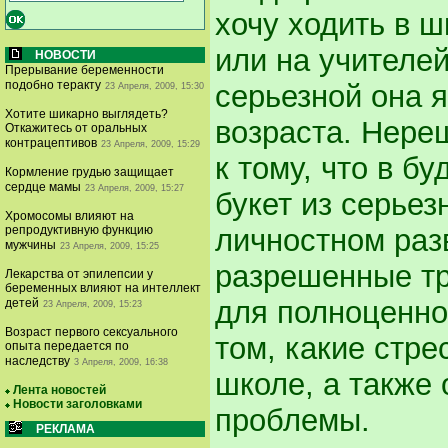
хочу ходить в ш
или на учителей
НОВОСТИ
Прерывание беременности
подобно теракту
серьезной она 
23 Апреля, 2009, 15:30
Хотите шикарно выглядеть?
возраста. Нере
Откажитесь от оральных
контрацептивов
23 Апреля, 2009, 15:29
к тому, что в б
Кормление грудью защищает
сердце мамы
23 Апреля, 2009, 15:27
букет из серье
Хромосомы влияют на
личностном раз
репродуктивную функцию
мужчины
23 Апреля, 2009, 15:25
разрешенные тр
Лекарства от эпилепсии у
беременных влияют на интеллект
для полноценног
детей
23 Апреля, 2009, 15:23
Возраст первого сексуального
том, какие стр
опыта передается по
наследству
3 Апреля, 2009, 16:38
школе, а также 
Лента новостей
Новости заголовками
проблемы.
РЕКЛАМА