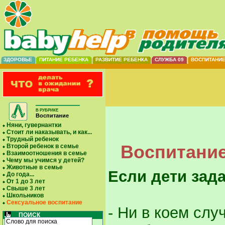
ЗДОРОВЬЕ
ПИТАНИЕ РЕБЕНКА
РАЗВИТИЕ РЕБЕНКА
СЛУЖБА 09
ВОСПИТАНИ
В РУБРИКЕ
Воспитание
Няни, гувернантки
Стоит ли наказывать, и как...
Трудный ребенок
Воспитание
Второй ребенок в семье
Взаимоотношения в семье
Чему мы учимся у детей?
Животные в семье
Если дети зад
До года...
От 1 до 3 лет
Свыше 3 лет
Школьников
Сексуальное воспитание
- Ни в коем слу
ПОИСК