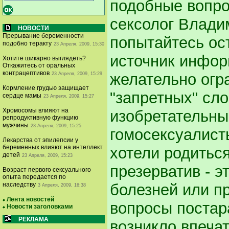
подобные вопрос
сексолог Влад
НОВОСТИ
Прерывание беременности
попытайтесь ос
подобно теракту
23 Апреля, 2009, 15:30
источник инфор
Хотите шикарно выглядеть?
Откажитесь от оральных
контрацептивов
желательно огр
23 Апреля, 2009, 15:29
Кормление грудью защищает
"запретных" сло
сердце мамы
23 Апреля, 2009, 15:27
Хромосомы влияют на
изобретательны
репродуктивную функцию
мужчины
23 Апреля, 2009, 15:25
гомосексуалист
Лекарства от эпилепсии у
беременных влияют на интеллект
хотели родитьс
детей
23 Апреля, 2009, 15:23
презерватив - э
Возраст первого сексуального
опыта передается по
наследству
болезней или п
3 Апреля, 2009, 16:38
Лента новостей
вопросы постар
Новости заголовками
РЕКЛАМА
возникло впечат