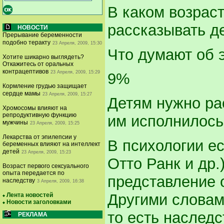
В каком возрас
рассказывать д
НОВОСТИ
Прерывание беременности
подобно теракту
23 Апреля, 2009, 15:30
Что думают об 
Хотите шикарно выглядеть?
Откажитесь от оральных
контрацептивов
23 Апреля, 2009, 15:29
9%
Кормление грудью защищает
сердце мамы
23 Апреля, 2009, 15:27
Детям нужно рас
Хромосомы влияют на
репродуктивную функцию
им исполнилось
мужчины
23 Апреля, 2009, 15:25
Лекарства от эпилепсии у
В психологии е
беременных влияют на интеллект
детей
23 Апреля, 2009, 15:23
Отто Ранк и др.)
Возраст первого сексуального
опыта передается по
представление о
наследству
3 Апреля, 2009, 16:38
Другими словами
Лента новостей
Новости заголовками
то есть наслед
РЕКЛАМА