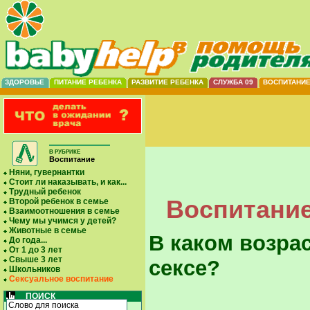
ЗДОРОВЬЕ
ПИТАНИЕ РЕБЕНКА
РАЗВИТИЕ РЕБЕНКА
СЛУЖБА 09
ВОСПИТАНИ
В РУБРИКЕ
Воспитание
Няни, гувернантки
Стоит ли наказывать, и как...
Трудный ребенок
Воспитание
Второй ребенок в семье
Взаимоотношения в семье
Чему мы учимся у детей?
Животные в семье
В каком возра
До года...
От 1 до 3 лет
Свыше 3 лет
сексе?
Школьников
Сексуальное воспитание
ПОИСК